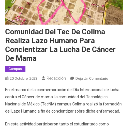
Comunidad Del Tec De Colima
Realiza Lazo Humano Para
Concientizar La Lucha De Cáncer
De Mama
Campus
Redacción
En
20 Octubre, 2023
Deja Un Comentario
Comunidad
En el marco de la conmemoración del Día Internacional de lucha
Del
contra el Cáncer de mama ,la comunidad del Tecnológico
Tec
Nacional de México (TecNM) campus Colima realizó la formación
De
del Lazo Humano a fin de concientizar sobre dicha enfermedad.
Colima
Realiza
En esta actividad participaron tanto el estudiantado como
Lazo