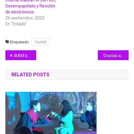
Desempapélate y Reciclón
de electrónicos
26 septiembre, 2023
En "Estado"
Etiquetado
TecNM
Navegación
IAAM brindó apoyo a personas adultas mayores en situación de calle en Manzanillo
‘Gracias a la detección temprana logré vencer el Cáncer de mama’: sobreviviente
de
RELATED POSTS
entradas