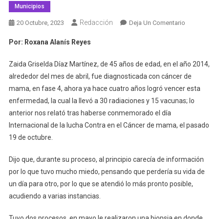
Municipios
Redacción
En
20 Octubre, 2023
Deja Un Comentario
‘Gracias
Por: Roxana Alanís Reyes
A
La
Zaida Griselda Díaz Martínez, de 45 años de edad, en el año 2014,
Detección
alrededor del mes de abril, fue diagnosticada con cáncer de
Temprana
mama, en fase 4, ahora ya hace cuatro años logró vencer esta
Logré
enfermedad, la cual la llevó a 30 radiaciones y 15 vacunas; lo
Vencer
El
anterior nos relató tras haberse conmemorado el día
Cáncer
Internacional de la lucha Contra en el Cáncer de mama, el pasado
De
19 de octubre.
Mama’:
Sobrevivien
Dijo que, durante su proceso, al principio carecía de información
por lo que tuvo mucho miedo, pensando que perdería su vida de
un día para otro, por lo que se atendió lo más pronto posible,
acudiendo a varias instancias.
Tuvo dos procesos, en mayo le realizaron una biopsia en donde