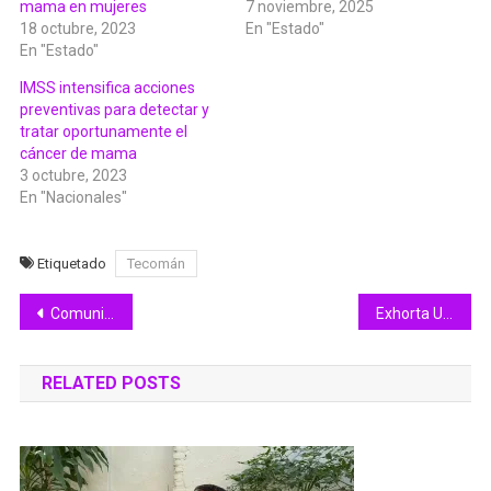
mama en mujeres
7 noviembre, 2025
18 octubre, 2023
En "Estado"
En "Estado"
IMSS intensifica acciones
preventivas para detectar y
tratar oportunamente el
cáncer de mama
3 octubre, 2023
En "Nacionales"
Etiquetado
Tecomán
Navegación
Comunidad del Tec de Colima realiza Lazo Humano para concientizar la lucha de Cáncer de mama
Exhorta UMPC respetar los señalamientos en carreteras para evitar accidentes
de
RELATED POSTS
entradas