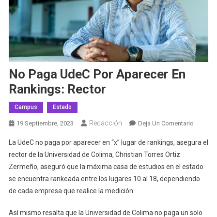
No Paga UdeC Por Aparecer En
Rankings: Rector
Campus
Estado
Redacción
En
19 Septiembre, 2023
Deja Un Comentario
No
La UdeC no paga por aparecer en “x” lugar de rankings, asegura el
Paga
rector de la Universidad de Colima, Christian Torres Ortiz
UdeC
Zermeño, aseguró que la máxima casa de estudios en el estado
Por
se encuentra rankeada entre los lugares 10 al 18, dependiendo
Aparece
En
de cada empresa que realice la medición.
Ranking
Rector
Así mismo resalta que la Universidad de Colima no paga un solo