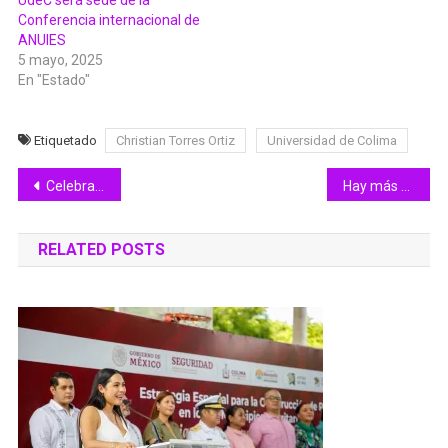
Conferencia internacional de
ANUIES
5 mayo, 2025
En "Estado"
Etiquetado
Christian Torres Ortiz
Universidad de Colima
Navegación
Celebrará SUTUC 43 años con comida y marcha
Hay más conciencia sobre donación de sangre: Donadores Compulsivos
de
RELATED POSTS
entradas