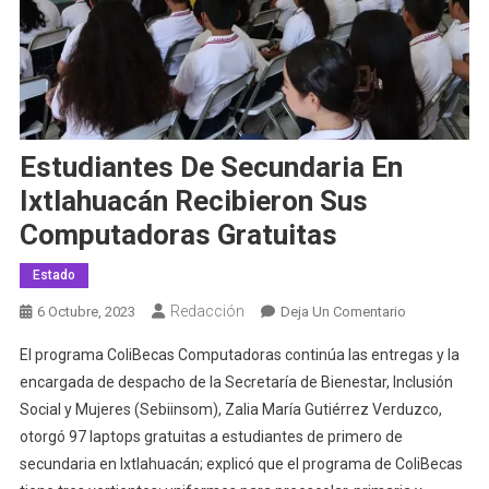
Estudiantes De Secundaria En
Ixtlahuacán Recibieron Sus
Computadoras Gratuitas
Estado
Redacción
En
6 Octubre, 2023
Deja Un Comentario
Estudiantes
El programa ColiBecas Computadoras continúa las entregas y la
De
encargada de despacho de la Secretaría de Bienestar, Inclusión
Secundaria
Social y Mujeres (Sebiinsom), Zalia María Gutiérrez Verduzco,
En
otorgó 97 laptops gratuitas a estudiantes de primero de
Ixtlahuacán
Recibieron
secundaria en Ixtlahuacán; explicó que el programa de ColiBecas
Sus