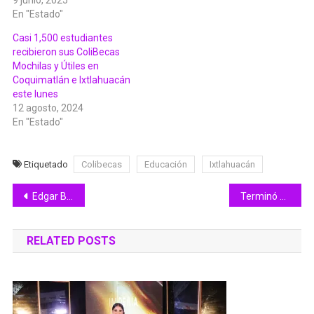
9 junio, 2025
En "Estado"
Casi 1,500 estudiantes
recibieron sus ColiBecas
Mochilas y Útiles en
Coquimatlán e Ixtlahuacán
este lunes
12 agosto, 2024
En "Estado"
Etiquetado
Colibecas
Educación
Ixtlahuacán
Navegación
Edgar Barajas participará en sus terceros Juegos Parapanamericanos, en Chile
Terminó curso de elaboración de gelatinas artísticas en la colonia El Porvenir
de
RELATED POSTS
entradas