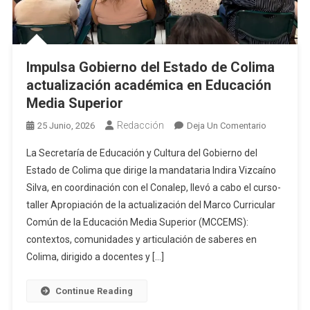
Impulsa Gobierno del Estado de Colima
actualización académica en Educación
Media Superior
Redacción
En
25 Junio, 2026
Deja Un Comentario
Impulsa
La Secretaría de Educación y Cultura del Gobierno del
Gobierno
Estado de Colima que dirige la mandataria Indira Vizcaíno
Del
Silva, en coordinación con el Conalep, llevó a cabo el curso-
Estado
taller Apropiación de la actualización del Marco Curricular
De
Colima
Común de la Educación Media Superior (MCCEMS):
Actualizac
contextos, comunidades y articulación de saberes en
Académic
Colima, dirigido a docentes y […]
En
Educación
Continue Reading
Media