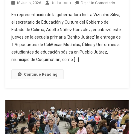
Redacción
En
18 Junio, 2026
Deja Un Comentario
Gobierno
En representación de la gobernadora Indira Vizcaíno Silva,
De
el secretario de Educación y Cultura del Gobierno del
Indira
Estado de Colima, Adolfo Núñez González, encabezó este
Vizcaíno
jueves en la escuela primaria ‘Benito Juárez’ la entrega de
Entrega
ColiBecas
176 paquetes de ColiBecas Mochilas, Útiles y Uniformes a
Mochilas,
estudiantes de educación básica en Pueblo Juárez,
Útiles
municipio de Coquimatlán, como […]
Y
Uniformes
Continue Reading
A
176
Estudiante
De
Pueblo
Juárez