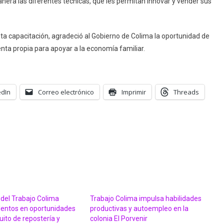
nera las diferentes técnicas, que les permitan innovar y vender sus
a capacitación, agradeció al Gobierno de Colima la oportunidad de
uenta propia para apoyar a la economía familiar.
edIn
Correo electrónico
Imprimir
Threads
 del Trabajo Colima
Trabajo Colima impulsa habilidades
lentos en oportunidades
productivas y autoempleo en la
uito de repostería y
colonia El Porvenir