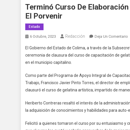
Terminó Curso De Elaboración 
El Porvenir
Estado
Redacción
E
6 Octubre, 2023
Deja Un Comentario
T
El Gobierno del Estado de Colima, a través de la Subsecret
C
ceremonia de clausura del curso de capacitación de gelatina
D
en el municipio capitalino.
E
D
Como parte del Programa de Apoyo Integral de Capacitac
G
Trabajo, Francisco Javier Pinto Torres, el director de em
A
E
clausuró el curso de gelatina artística, impartido de mane
L
Heriberto Contreras resaltó el interés de la administració
C
E
la adquisición de conocimientos y habilidades para auto-
P
Felicitó a quienes tomaron el curso por su entusiasmo y c