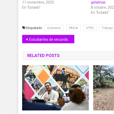
11 noviembre, 2025
gelatinas
En "Estado"
8 octubre, 20
En "Estado"
Etiquetado
Gobierno
PAICA
STPS
Trabajo
Navegación
Estudiantes de secundaria en Ixtlahuacán recibieron sus computadoras gratuitas
de
RELATED POSTS
entradas