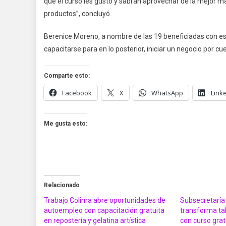
que el curso les gustó y sabrán aprovechar de la mejor ma
productos”, concluyó.
Berenice Moreno, a nombre de las 19 beneficiadas con est
capacitarse para en lo posterior, iniciar un negocio por c
Comparte esto:
Facebook
X
WhatsApp
Link
Me gusta esto:
Relacionado
Trabajo Colima abre oportunidades de
Subsecretaría
autoempleo con capacitación gratuita
transforma ta
en repostería y gelatina artística
con curso grat