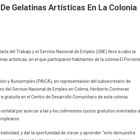
De Gelatinas Artísticas En La Colonia
n
erminó
aría del Trabajo y el Servicio Nacional de Empleo (SNE) llevó a cabo la
urso
s artísticas, en el que participaron habitantes de la colonia El Porvenir
e
laboración
e
ión y Autoempleo (PAICA), en representación del subsecretario de
elatinas
pleo del Servicio Nacional de Empleo en Colima, Heriberto Contreras
rtísticas
n
ra gratuita en el Centro de Desarrollo Comunitario de esta colonia.
a
n estatal por acercar a las y los colimenses cursos gratuitos orientados 
olonia
l
emplearse.
orvenir
reatividad, y dar la oportunidad de crecer y aprender “esto demuestra