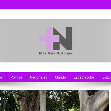
os
Política
Nacionales
Mundo
Espectáculos
Buzó