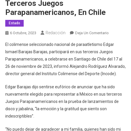
Terceros Juegos
Parapanamericanos, En Chile
Estado
Redacción
En
6 Octubre, 2023
Deja Un Comentario
Edgar
El colimense seleccionado nacional de paraatletismo Edgar
Barajas
Ismael Barajas Barajas, participará en sus terceros Juegos
Participará
Parapanamericanos, a celebrarse en Santiago de Chile del 17 al
En
26 de noviembre de 2023, informó Alejandro Rodríguez Alvarado,
Sus
Terceros
director general del Instituto Colimense del Deporte (Incode).
Juegos
Parapanamer
Edgar Barajas dijo sentirse eufórico de anunciar que ha sido
En
nuevamente elegido para representar a México en sus terceros
Chile
Juegos Parapanamericanos en la prueba de lanzamientos de
disco y jabalina, “la emoción y la gratitud que siento son
indescriptibles”.
“No puedo dejar de agradecer a mi familia, quienes han sido mi