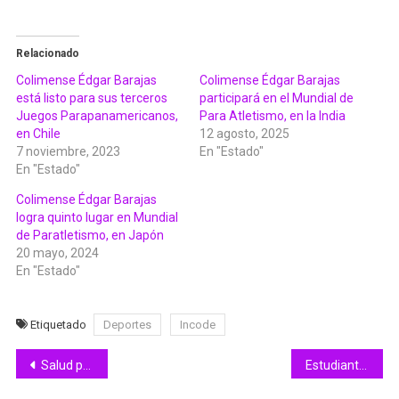
Relacionado
Colimense Édgar Barajas
Colimense Édgar Barajas
está listo para sus terceros
participará en el Mundial de
Juegos Parapanamericanos,
Para Atletismo, en la India
en Chile
12 agosto, 2025
7 noviembre, 2023
En "Estado"
En "Estado"
Colimense Édgar Barajas
logra quinto lugar en Mundial
de Paratletismo, en Japón
20 mayo, 2024
En "Estado"
Etiquetado
Deportes
Incode
Navegación
Salud previene que obesidad causa mayor riesgo de cáncer de mama
Estudiantes de secundaria en Ixtlahuacán recibieron sus computadoras gratuitas