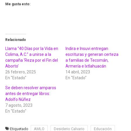
Me gusta esto:
Relacionado
Llama “40 Días por la Vida en
Indira e Insuvi entregan
Colima, A.C.” a unirse a la
escrituras y generan certeza
campaña ‘Reza por el Fin del
a familias de Tecomán,
Aborto’
Armería e Ixtlahuacán
26 febrero, 2025
14 abril, 2023
En "Estado"
En "Estado"
Se deben resolver amparos
antes de entregar libros:
Adolfo Núñez
7 agosto, 2023
En "Estado"
Etiquetado
AMLO
Desiderio Calvario
Educación