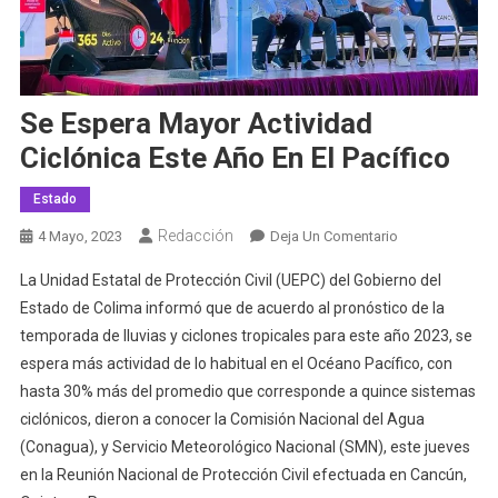
Se Espera Mayor Actividad
Ciclónica Este Año En El Pacífico
Estado
Redacción
En
4 Mayo, 2023
Deja Un Comentario
Se
La Unidad Estatal de Protección Civil (UEPC) del Gobierno del
Espera
Estado de Colima informó que de acuerdo al pronóstico de la
Mayor
temporada de lluvias y ciclones tropicales para este año 2023, se
Actividad
espera más actividad de lo habitual en el Océano Pacífico, con
Ciclónica
Este
hasta 30% más del promedio que corresponde a quince sistemas
Año
ciclónicos, dieron a conocer la Comisión Nacional del Agua
En
(Conagua), y Servicio Meteorológico Nacional (SMN), este jueves
El
en la Reunión Nacional de Protección Civil efectuada en Cancún,
Pacífico