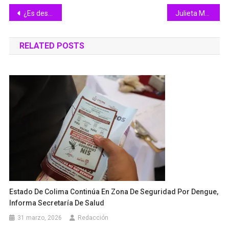
Navegación
¿Es descanso obligatorio el 5 de mayo?
Julieta Macías presenta el tema “Vete de mí para siempre” del compositor Ezequiel Aguilar Farías
de
RELATED POSTS
entradas
Estado De Colima Continúa En Zona De Seguridad Por Dengue,
Informa Secretaría De Salud
31 marzo, 2026
Redacción