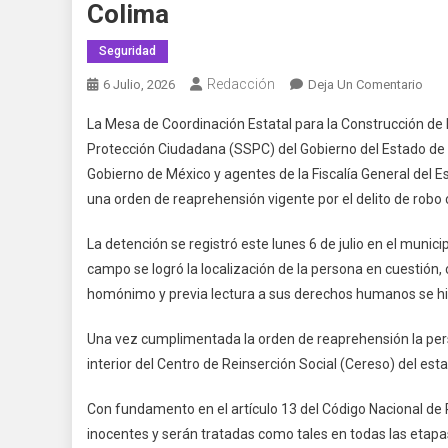
Colima
Seguridad
Redacción
En
6 Julio, 2026
Deja Un Comentario
Mes
La Mesa de Coordinación Estatal para la Construcción de
De
Protección Ciudadana (SSPC) del Gobierno del Estado de 
Coor
Gobierno de México y agentes de la Fiscalía General del E
Esta
una orden de reaprehensión vigente por el delito de robo c
Info
Det
La detención se registró este lunes 6 de julio en el munic
De
Res
campo se logró la localización de la persona en cuestión
De
homónimo y previa lectura a sus derechos humanos se hiz
Rob
Cali
Una vez cumplimentada la orden de reaprehensión la perso
Con
interior del Centro de Reinserción Social (Cereso) del esta
Con
Ord
Con fundamento en el artículo 13 del Código Nacional d
De
inocentes y serán tratadas como tales en todas las etap