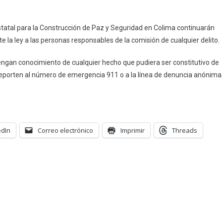
prehensión
nte
statal para la Construcción de Paz y Seguridad en Colima continuarán
ima
te la ley a las personas responsables de la comisión de cualquier delito.
engan conocimiento de cualquier hecho que pudiera ser constitutivo de
o reporten al número de emergencia 911 o a la línea de denuncia anónima
edIn
Correo electrónico
Imprimir
Threads