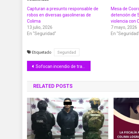
Capturan a presunto responsable de
Mesa de Coord
robos en diversas gasolineras de
detención de 
Colima
violencia con
13 julio, 2026
7 mayo, 2026
En "Seguridad"
En "Seguridad
Etiquetado
Seguridad
Navegación
Sofocan incendio de tractocamión en autopista Colima-Manzanillo; no hay lesionados
de
RELATED POSTS
entradas