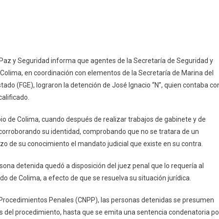
a
 Paz y Seguridad informa que agentes de la Secretaría de Seguridad y
Colima, en coordinación con elementos de la Secretaría de Marina del
dinación
stado (FGE), lograron la detención de José Ignacio “N”, quien contaba co
tal
alificado.
rma
ención
ipio de Colima, cuando después de realizar trabajos de gabinete y de
ponsable
, corroborando su identidad, comprobando que no se tratara de un
o de su conocimiento el mandato judicial que existe en su contra.
o
ficado;
na detenida quedó a disposición del juez penal que lo requería al
taba
do de Colima, a efecto de que se resuelva su situación jurídica.
en
e Procedimientos Penales (CNPP), las personas detenidas se presumen
as del procedimiento, hasta que se emita una sentencia condenatoria po