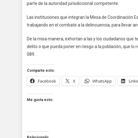
Rea
parte de la autoridad jurisdiccional competente.
Vige
En
Las instituciones que integran la Mesa de Coordinación E
Col
trabajando en el combate a la delincuencia, para llevar an
De la misa manera, exhortan a las y los ciudadanos que t
delito o que pueda poner en riesgo a la población, que l
089.
Comparte esto:
Facebook
X
WhatsApp
Link
Me gusta esto:
Relacionado