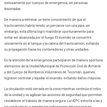
Autopista
exitosamente por cuerpos de emergencia, sin personas
Colima-
lesionadas.
Manzanillo;
No
De manera preliminar, se tiene conocimiento de que el
Hay
tractocamión habría tenido un percance con una pipa; sin
Lesionados
embargo, esta última logró maniobrar oportunamente para
evitar ser alcanzada por el fuego. El incendio se concentró
únicamente en el tanque y la cabina del tractocamión, evitando
su propagación hacia los contenedores y otras unidades.
En la atención de la emergencia participaron de manera oportuna
elementos de la Unidad Municipal de Protección Civil de Armería
y del Cuerpo de Bomberos Voluntarios de Tecomán, quienes
lograron controlar y liquidar el incendio, evitando daños mayores.
La circulación está cerrada en la zona mientras continúa el retiro
de la unidad y se agilizan las acciones de seguridad que permitan
restablecer el tránsito de manera segura. La UEPC exhorta a las y
los conductores a atender las indicaciones del personal de