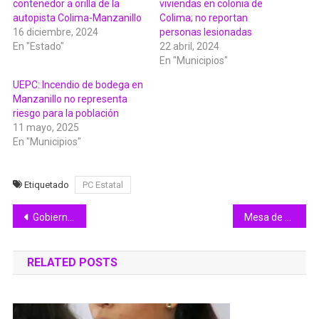
contenedor a orilla de la
viviendas en colonia de
autopista Colima-Manzanillo
Colima; no reportan
16 diciembre, 2024
personas lesionadas
En "Estado"
22 abril, 2024
En "Municipios"
UEPC: Incendio de bodega en
Manzanillo no representa
riesgo para la población
11 mayo, 2025
En "Municipios"
Etiquetado
PC Estatal
Navegación
Gobierno de Colima invita a participar en la gala ‘Trazos con el Corazón’ para fortalecer atención de personas con discapacidad
Mesa de Coordinación Estatal informa detención de responsable de robo calificado; contaba con orden de reaprehensión vigente en Colima
de
RELATED POSTS
entradas