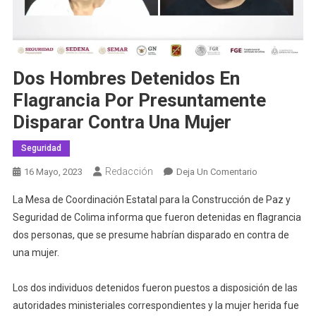
Dos Hombres Detenidos En
Flagrancia Por Presuntamente
Disparar Contra Una Mujer
Seguridad
Redacción
En
16 Mayo, 2023
Deja Un Comentario
Dos
La Mesa de Coordinación Estatal para la Construcción de Paz y
Hombres
Seguridad de Colima informa que fueron detenidas en flagrancia
Detenidos
dos personas, que se presume habrían disparado en contra de
En
una mujer.
Flagrancia
Por
Presuntament
Los dos individuos detenidos fueron puestos a disposición de las
Disparar
autoridades ministeriales correspondientes y la mujer herida fue