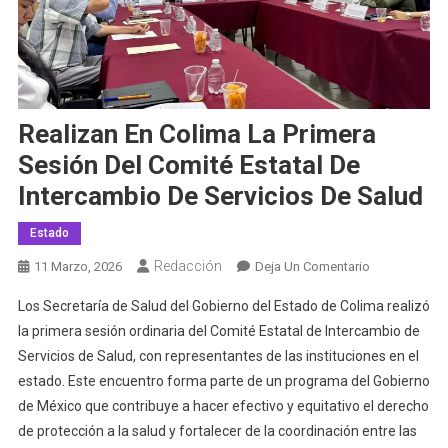
Realizan En Colima La Primera
Sesión Del Comité Estatal De
Intercambio De Servicios De Salud
Estado
Redacción
En
11 Marzo, 2026
Deja Un Comentario
Realizan
Los Secretaría de Salud del Gobierno del Estado de Colima realizó
En
la primera sesión ordinaria del Comité Estatal de Intercambio de
Colima
Servicios de Salud, con representantes de las instituciones en el
La
estado. Este encuentro forma parte de un programa del Gobierno
Primera
Sesión
de México que contribuye a hacer efectivo y equitativo el derecho
Del
de protección a la salud y fortalecer de la coordinación entre las