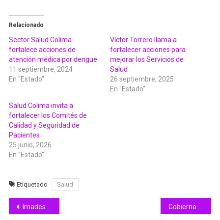
Relacionado
Sector Salud Colima
Víctor Torrero llama a
fortalece acciones de
fortalecer acciones para
atención médica por dengue
mejorar los Servicios de
11 septiembre, 2024
Salud
En "Estado"
26 septiembre, 2025
En "Estado"
Salud Colima invita a
fortalecer los Comités de
Calidad y Seguridad de
Pacientes
25 junio, 2026
En "Estado"
Etiquetado
Salud
Navegación
Imades y Ciapacov invitan a infancias y juventudes colimenses al concurso de dibujo ‘Mi Historia con el Agua’
Gobierno del Estado acerca servicios de salud, apoyos sociales y atención institucional a colonias de Colima