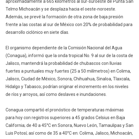
aproximadamente a 665 kilómetros al sur-suroeste de Punta San
De
Telmo Michoacán y se desplaza hacia el oeste-noroeste.
Desarrollo
Además, se prevé la formación de otra zona de baja presión
Ciclónico
frente a las costas al sur de México con 20% de probabilidad para
En
desarrollo ciclónico en siete días.
48
Horas
El organismo dependiente de la Comisión Nacional del Agua
(Conagua), informó que la onda tropical No. 9 al sur de la costa de
Jalisco, mantendrá la probabilidad de chubascos con lluvias
fuertes a puntuales muy fuertes (25 a 50 milímetros) en Colima,
Jalisco, Ciudad de México, Sonora, Chihuahua, Sinaloa, Tlaxcala,
Hidalgo y Tabasco; podrían originar el incremento en los niveles
de ríos y arroyos, así como deslaves e inundaciones.
Conagua compartió el pronóstico de temperaturas máximas
para hoy con registros superiores a 45 grados Celsius en Baja
California; de 40 a 45°C en Sonora, Nuevo León, Tamaulipas y San
Luis Potosí; así como de 35 a 40°C en: Colima, Jalisco, Michoacán,