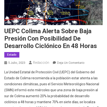
UEPC Colima Alerta Sobre Baja
Presión Con Posibilidad De
Desarrollo Ciclónico En 48 Horas
Estado
Redacción
En
5 Julio, 2023
Deja Un Comentario
UEPC
La Unidad Estatal de Protección Civil (UEPC) del Gobierno del
Colima
Estado de Colima recomienda a la población estar atenta a las
Alerta
condiciones climáticas, pues el Servicio Meteorológico Nacional
Sobre
(SMN) informó este miércoles que una zona de baja presión al
Baja
Presión
sur de Colima aumentó 20% la probabilidad de desarrollo
Con
ciclónico a 48 horas y mantiene 70% en siete días; se localiza
Posibilidad