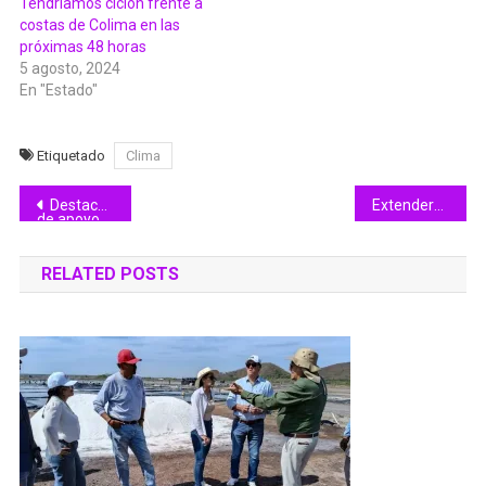
Tendríamos ciclón frente a
costas de Colima en las
próximas 48 horas
5 agosto, 2024
En "Estado"
Etiquetado
Clima
Navegación
Destaca DIF Cuauhtémoc entrega
Extenderán a todo el año programa “Familia de acogida”
de apoyos durante el mes de junio
de
RELATED POSTS
entradas