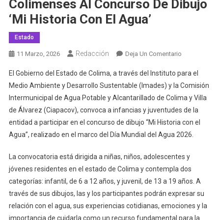
Colimenses Al Concurso De Dibujo
‘Mi Historia Con El Agua’
Estado
Redacción
En
11 Marzo, 2026
Deja Un Comentario
Imades
El Gobierno del Estado de Colima, a través del Instituto para el
Y
Medio Ambiente y Desarrollo Sustentable (Imades) y la Comisión
Ciapacov
Intermunicipal de Agua Potable y Alcantarillado de Colima y Villa
Invitan
de Álvarez (Ciapacov), convoca a infancias y juventudes de la
A
Infancias
entidad a participar en el concurso de dibujo “Mi Historia con el
Y
Agua”, realizado en el marco del Día Mundial del Agua 2026.
Juventudes
Colimenses
La convocatoria está dirigida a niñas, niños, adolescentes y
Al
jóvenes residentes en el estado de Colima y contempla dos
Concurso
categorías: infantil, de 6 a 12 años, y juvenil, de 13 a 19 años. A
De
través de sus dibujos, las y los participantes podrán expresar su
Dibujo
relación con el agua, sus experiencias cotidianas, emociones y la
‘Mi
importancia de cuidarla como un recurso fundamental para la