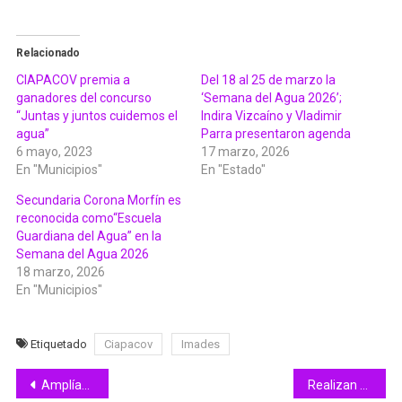
Relacionado
CIAPACOV premia a
Del 18 al 25 de marzo la
ganadores del concurso
‘Semana del Agua 2026’;
“Juntas y juntos cuidemos el
Indira Vizcaíno y Vladimir
agua”
Parra presentaron agenda
6 mayo, 2023
17 marzo, 2026
En "Municipios"
En "Estado"
Secundaria Corona Morfín es
reconocida como“Escuela
Guardiana del Agua” en la
Semana del Agua 2026
18 marzo, 2026
En "Municipios"
Etiquetado
Ciapacov
Imades
Navegación
Amplían plazo de recepción de propuestas para conformar Consejo Estatal contra la Discriminación
Realizan en Colima la primera sesión del Comité Estatal de Intercambio de Servicios de Salud