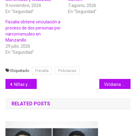
9 noviembre, 2024
7 agosto, 2026
En "Seguridad"
En "Seguridad"
Fiscalía obtiene vinculación a
proceso de dos personas por
narcomenudeo en
Manzanillo
29 julio, 2026
En "Seguridad"
Etiquetado
Fiscalía
Policíacas
Navegación
Niñas y niños con discapacidad disfrutan juegos gratuitos en la Feria de Colima
Viridiana Valencia anuncia el primer envío de víveres recibidos en Bienestar Colima para damnificados de Guerrero
de
RELATED POSTS
entradas