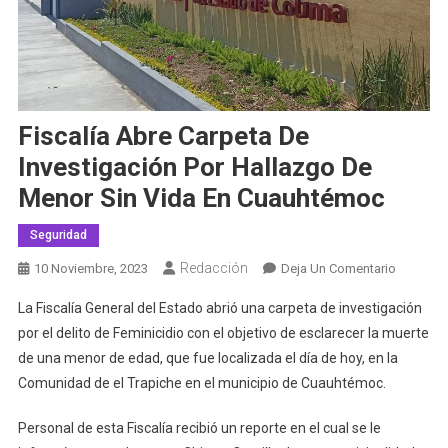
Fiscalía Abre Carpeta De
Investigación Por Hallazgo De
Menor Sin Vida En Cuauhtémoc
Seguridad
Redacción
En
10 Noviembre, 2023
Deja Un Comentario
Fiscalía
La Fiscalía General del Estado abrió una carpeta de investigación
Abre
por el delito de Feminicidio con el objetivo de esclarecer la muerte
Carpeta
de una menor de edad, que fue localizada el día de hoy, en la
De
Comunidad de el Trapiche en el municipio de Cuauhtémoc.
Investig
Por
Personal de esta Fiscalía recibió un reporte en el cual se le
Hallazgo