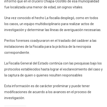
De
informó que en el crucero Chiapa-Ocotillo de esa municipalidad
Menor
fue localizada una menor de edad, sin signos vitales.
Sin
Vida
Una vez conocido el hecho La fiscalía desplegó, como en todos
En
los casos, un equipo multidisciplinario para realizar actos de
Cuauhté
investigación y determinar las líneas de averiguación necesarias.
Peritos forenses coadyuvaron en el traslado del cadáver a las
instalaciones de la Fiscalía para la práctica de la necropsia
correspondiente.
La Fiscalía General del Estado continúa con las pesquisas bajo los
protocolos establecidos hasta lograr el esclarecimiento del caso y
la captura de quien o quienes resulten responsables
Esta información es de carácter preliminar y puede tener
modificaciones de acuerdo a los avances en el proceso de
investigación.