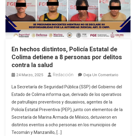
Es
Vinculado
A
Proceso
En hechos distintos, Policía Estatal de
Colima detiene a 8 personas por delitos
contra la salud
Redacción
En
24 Marzo, 2025
Deja Un Comentario
En
La Secretaría de Seguridad Pública (SSP) del Gobierno del
Hechos
Estado de Colima informa que, derivado de los operativos
Distintos,
de patrullajes preventivos y disuasivos, agentes de la
Policía
Policía Estatal Preventiva (PEP), junto con elementos de la
Estatal
De
Secretaría de Marina Armada de México, detuvieron en
Colima
distintos eventos a ocho personas en los municipios de
Detiene
Tecomán y Manzanillo, […]