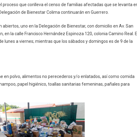
Damnificados
el proceso que conlleva el censo de familias afectadas que se levanta e
De
a Delegación de Bienestar Colima continuarán en Guerrero.
Guerrero
n abiertos, uno en la Delegación de Bienestar, con domicilio en Av. San
ón, en la calle Francisco Hernández Espinoza 120, colonia Camino Real. E
 de lunes a viernes; mientras que los sábados y domingos es de 9 de la
he en polvo, alimentos no perecederos y/o enlatados, así como comida
hampoo, papel higiénico, toallas sanitarias femeninas, pañales para