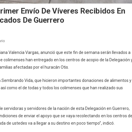
Primer Envío De Víveres Recibidos En
icados De Guerrero
En
rio
Viridiana
diana Valencia Vargas, anunció que este fin de semana serán llevados a
Valencia
ue colimenses han entregado en los centros de acopio de la Delegación 
Anuncia
milias afectadas por el huracán Otis.
El
Primer
embrando Vida, que hicieron importantes donaciones de alimentos y
Envío
, así como el de todas y todos los colimenses que han realizado sus
De
Víveres
Recibidos
de servidoras y servidores de la nación de esta Delegación en Guerrero,
En
Bienestar
diciones de enviar el apoyo que se vaya recolectando en los centros d
Colima
da de ustedes va a llegar a su destino en poco tiempo”, indicó.
Para