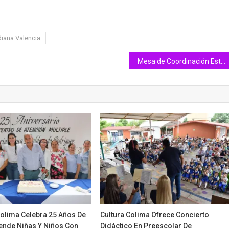
diana Valencia
Mesa de Coordinación Estatal: Presunto responsable del feminicidio de adolescente en Cuauhtémoc está plenamente identificado
olima Celebra 25 Años De
Cultura Colima Ofrece Concierto
ende Niñas Y Niños Con
Didáctico En Preescolar De