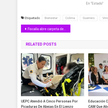
En "Estado"
Etiquetado
Bienestar
Colima
Guerrero
Viri
Navegación
Fiscalía abre carpeta de investigación por hallazgo de menor sin vida en Cuauhtémoc
de
RELATED POSTS
entradas
UEPC Atendió A Cinco Personas Por
Educación C
Picaduras De Abejas En El Lienzo
CAM Que Ati