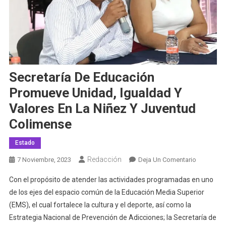
Secretaría De Educación
Promueve Unidad, Igualdad Y
Valores En La Niñez Y Juventud
Colimense
Estado
Redacción
En
7 Noviembre, 2023
Deja Un Comentario
Secretaría
Con el propósito de atender las actividades programadas en uno
De
de los ejes del espacio común de la Educación Media Superior
Educació
(EMS), el cual fortalece la cultura y el deporte, así como la
Promueve
Estrategia Nacional de Prevención de Adicciones; la Secretaría de
Unidad,