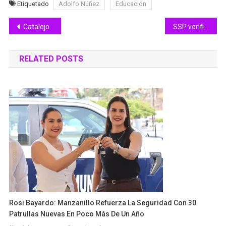
Etiquetado
Adolfo Núñez
Educación
Navegación
Catalejo
SSP verifica registro de empresas de Seguridad Privada
de
RELATED POSTS
entradas
Rosi Bayardo: Manzanillo Refuerza La Seguridad Con 30
Patrullas Nuevas En Poco Más De Un Año