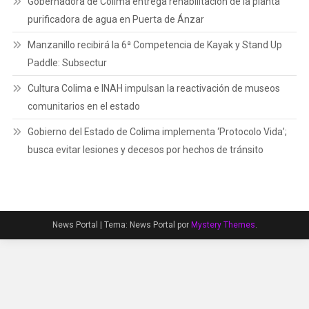
Gobernadora de Colima entrega rehabilitación de la planta
purificadora de agua en Puerta de Ánzar
Manzanillo recibirá la 6ª Competencia de Kayak y Stand Up
Paddle: Subsectur
Cultura Colima e INAH impulsan la reactivación de museos
comunitarios en el estado
Gobierno del Estado de Colima implementa ‘Protocolo Vida’;
busca evitar lesiones y decesos por hechos de tránsito
News Portal
|
Tema: News Portal por
Mystery Themes
.