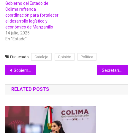
Gobierno del Estado de
Colima refrenda
coordinación para fortalecer
el desarrollo logístico y
económico de Manzanillo
14 julio, 2025
En "Estado"
Etiquetado
Catalejo
Opinión
Política
Navegación
Gobierno de Colima participa en la Feria Internacional de Cruceros
Secretaría de Educación promueve unidad, igualdad y valores en la niñez y juventud colimense
de
RELATED POSTS
entradas