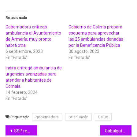
Relacionado
Gobernadora entregó
Gobierno de Colima prepara
ambulancia al Ayuntamiento
esquema para aprovechar
de Armería; muy pronto
las 25 ambulancias donadas
habrá otra
por la Beneficencia Pública
6 septiembre, 2023
30 agosto, 2023
En "Estado"
En "Estado"
Indira entregó ambulancia de
urgencias avanzadas para
atender a habitantes de
Comala
14 febrero, 2024
En "Estado"
Etiquetado
gobernadora
Ixtlahuacán
Salud
Navegación
SSP reporta saldo blanco tras dispositivo de seguridad en los panteones del estado de Colima
Cabalgata de catrinas, mariachi, DJ’s, banda de rock y ballet folklórico, hoy en Feria de Colima