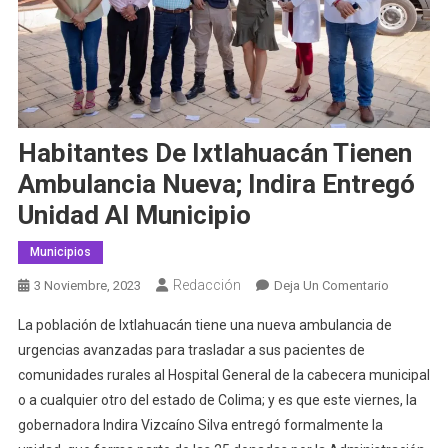
Habitantes De Ixtlahuacán Tienen
Ambulancia Nueva; Indira Entregó
Unidad Al Municipio
Municipios
Redacción
En
3 Noviembre, 2023
Deja Un Comentario
Habitante
La población de Ixtlahuacán tiene una nueva ambulancia de
De
urgencias avanzadas para trasladar a sus pacientes de
Ixtlahuacá
comunidades rurales al Hospital General de la cabecera municipal
Tienen
o a cualquier otro del estado de Colima; y es que este viernes, la
Ambulanc
Nueva;
gobernadora Indira Vizcaíno Silva entregó formalmente la
Indira