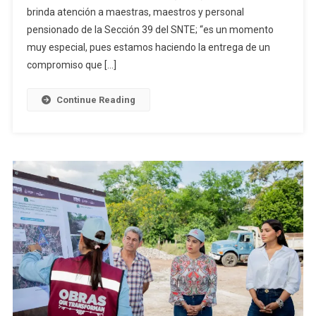
brinda atención a maestras, maestros y personal
Médica
Al
pensionado de la Sección 39 del SNTE; “es un momento
SNTE
muy especial, pues estamos haciendo la entrega de un
39
compromiso que […]
Con
Inversión
Continue Reading
Conjunta
De
8.5
Mdp;
Anuncia
Pago
De
Retroactivo