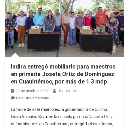
Una
Vida
Saludable’
Indira entregó mobiliario para maestros
en primaria Josefa Ortiz de Domínguez
en Cuauhtémoc, por más de 1.3 mdp
Redacción
22 Noviembre, 2023
En
Deja Un Comentario
Indira
La tarde de este miércoles, la gobernadora de Colima,
Entregó
Indira Vizcaíno Silva, en la escuela primaria ‘Josefa Ortiz
Mobiliario
de Domínguez’ en Cuauhtémoc, entregó 144 escritorios,
Para