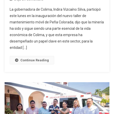
Indira:
La gobernadora de Colima, Indira Vizcaíno Silva, participó
La
este lunes en la inauguración del nuevo taller de
Minería
mantenimiento móvil de Peña Colorada; dijo que la minería
Ha
ha sido y sigue siendo una parte esencial de la vida
Sido
Y
económica de Colima, y que esta empresa ha
Es
desempeñado un papel clave en este sector, para la
Parte
entidad […]
Esencial
De
Continue Reading
La
Vida
Económica
De
Colima