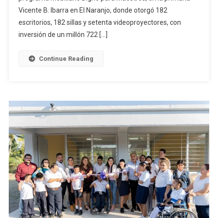
Docentes
Vicente B. Ibarra en El Naranjo, donde otorgó 182
De
escritorios, 182 sillas y setenta videoproyectores, con
Zona
inversión de un millón 722 […]
Rural
En
Continue Reading
Manzanillo,
Por
Más
De
1.7
Mdp