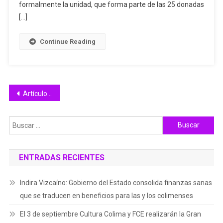
Indira
formalmente la unidad, que forma parte de las 25 donadas
Entregó
[…]
Unidad
Al
Continue Reading
Municipio
Navegación
Artículos antiguos
de
Buscar:
entradas
ENTRADAS RECIENTES
Indira Vizcaíno: Gobierno del Estado consolida finanzas sanas
que se traducen en beneficios para las y los colimenses
El 3 de septiembre Cultura Colima y FCE realizarán la Gran