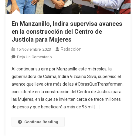
En Manzanillo, Indira supervisa avances
en la construcción del Centro de
Justicia para Mujeres
Redacción
15 Noviembre, 2023
En
Deja Un Comentario
En
Al continuar su gira por Manzanillo este miércoles, la
Manzanillo,
gobernadora de Colima, Indira Vizcaíno Silva, supervisó el
Indira
avance que lleva otra más de las #ObrasQueTransforman,
Supervisa
consistente en la construcción del Centro de Justicia para
Avances
En
las Mujeres, en la que se invierten cerca de trece millones
La
de pesos y que beneficiará a más de 95 mil […]
Construcción
Del
Continue Reading
Centro
De