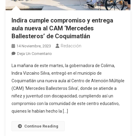
Indira cumple compromiso y entrega
aula nueva al CAM ‘Mercedes
Ballesteros’ de Coquimatlán
Redacción
14 Noviembre, 2023
En
Deja Un Comentario
Indira
La mañana de este martes, la gobernadora de Colima,
Cumple
Indira Vizcaíno Silva, entregó en el municipio de
Compromiso
Coquimatlán una nueva aula al Centro de Atención Múltiple
Y
(CAM) ‘Mercedes Ballesteros Silva’, donde se atiende a
Entrega
Aula
niñez y juventud con discapacidad; cumpliendo así un
Nueva
compromiso con la comunidad de este centro educativo,
Al
quienes le habían hecho la […]
CAM
‘Mercedes
Continue Reading
Ballesteros’