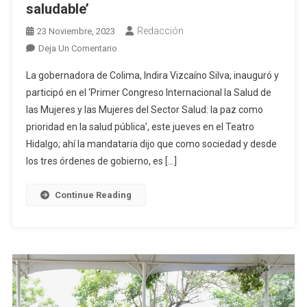
saludable’
Redacción
23 Noviembre, 2023
En
Deja Un Comentario
Indira:
La gobernadora de Colima, Indira Vizcaíno Silva, inauguró y
‘es
participó en el ‘Primer Congreso Internacional la Salud de
Nuestro
las Mujeres y las Mujeres del Sector Salud: la paz como
Deber
prioridad en la salud pública’, este jueves en el Teatro
Difundir
La
Hidalgo; ahí la mandataria dijo que como sociedad y desde
Importancia
los tres órdenes de gobierno, es […]
De
La
Continue Reading
Prevención
De
Enfermedades
Y
Del
Acceso
A