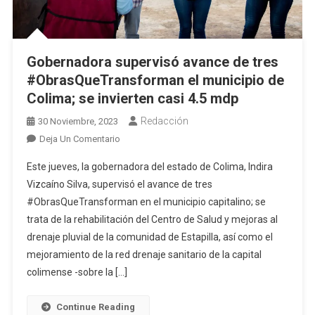
Gobernadora supervisó avance de tres
#ObrasQueTransforman el municipio de
Colima; se invierten casi 4.5 mdp
Redacción
30 Noviembre, 2023
En
Deja Un Comentario
Gobernadora
Este jueves, la gobernadora del estado de Colima, Indira
Supervisó
Vizcaíno Silva, supervisó el avance de tres
Avance
#ObrasQueTransforman en el municipio capitalino; se
De
trata de la rehabilitación del Centro de Salud y mejoras al
Tres
#ObrasQueTransforman
drenaje pluvial de la comunidad de Estapilla, así como el
El
mejoramiento de la red drenaje sanitario de la capital
Municipio
colimense -sobre la […]
De
Colima;
Continue Reading