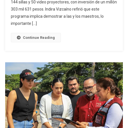
144 sillas y 50 video proyectores, con inversión de un millón
Maestros
En
303 mil 631 pesos. Indira Vizcaíno refirió que este
Primaria
programa implica demostrar a las y los maestros, lo
Josefa
importante […]
Ortiz
De
Continue Reading
Domínguez
En
Cuauhtémoc,
Por
Más
De
1.3
Mdp