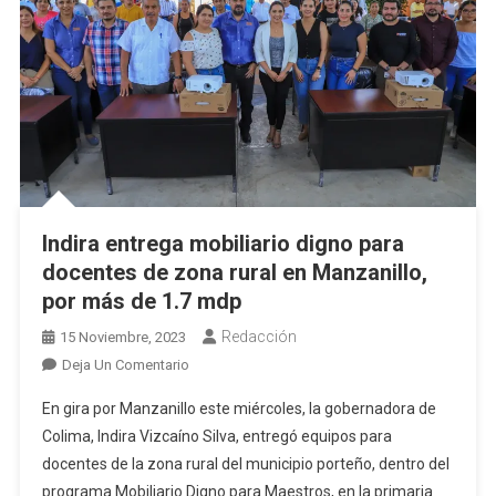
Indira entrega mobiliario digno para
docentes de zona rural en Manzanillo,
por más de 1.7 mdp
Redacción
15 Noviembre, 2023
En
Deja Un Comentario
Indira
En gira por Manzanillo este miércoles, la gobernadora de
Entrega
Colima, Indira Vizcaíno Silva, entregó equipos para
Mobiliario
docentes de la zona rural del municipio porteño, dentro del
Digno
programa Mobiliario Digno para Maestros, en la primaria
Para