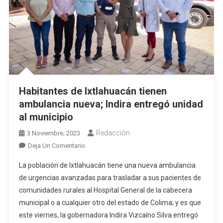
Habitantes de Ixtlahuacán tienen
ambulancia nueva; Indira entregó unidad
al municipio
Redacción
3 Noviembre, 2023
En
Deja Un Comentario
Habitantes
La población de Ixtlahuacán tiene una nueva ambulancia
De
de urgencias avanzadas para trasladar a sus pacientes de
Ixtlahuacán
comunidades rurales al Hospital General de la cabecera
Tienen
municipal o a cualquier otro del estado de Colima; y es que
Ambulancia
Nueva;
este viernes, la gobernadora Indira Vizcaíno Silva entregó