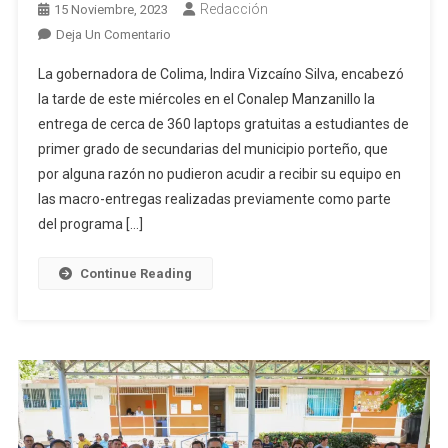
Redacción
15 Noviembre, 2023
En
Deja Un Comentario
Estudiantes
La gobernadora de Colima, Indira Vizcaíno Silva, encabezó
De
la tarde de este miércoles en el Conalep Manzanillo la
Secundarias
entrega de cerca de 360 laptops gratuitas a estudiantes de
De
primer grado de secundarias del municipio porteño, que
Manzanillo
Recibieron
por alguna razón no pudieron acudir a recibir su equipo en
Este
las macro-entregas realizadas previamente como parte
Miércoles
del programa […]
Sus
Laptops
Continue Reading
Gratuitas
Por
Parte
De
La
Gobernadora