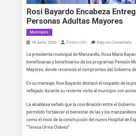
Rosi Bayardo Encabeza Entreg
Personas Adultas Mayores
Municipios
Redacción
En
18 Junio, 2026
Deja Un Comentario
Ro
La presidenta municipal de Manzanillo, Rosa María Bayardo
Ba
beneficiarias y beneficiarios de los programas Pensión M
En
Mayores, donde reconoció el compromiso del Gobierno de
En
D
En su mensaje, Rosi Bayardo destacó el respaldo de la 
Pe
reflejado durante su reciente visita al municipio con acci
Pa
Mu
La alcaldesa señaló que la coordinación entre el Gobiern
Y
permitido fortalecer el bienestar de las y los manzanill
Pe
Ad
como el inicio de la construcción del nuevo Hospital de E
Ma
“Teresa Urrea Chávez”.