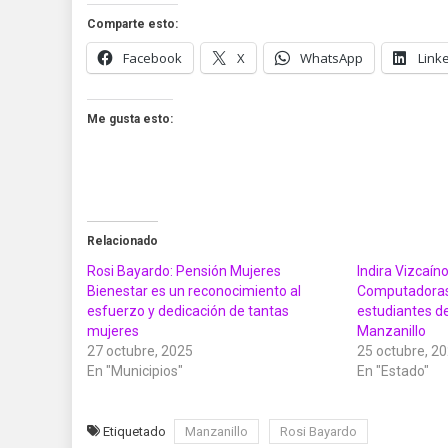
Comparte esto:
Facebook
X
WhatsApp
Link
Me gusta esto:
Relacionado
Rosi Bayardo: Pensión Mujeres
Indira Vizcaín
Bienestar es un reconocimiento al
Computadoras 
esfuerzo y dedicación de tantas
estudiantes d
mujeres
Manzanillo
27 octubre, 2025
25 octubre, 2
En "Municipios"
En "Estado"
Etiquetado
Manzanillo
Rosi Bayardo