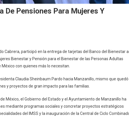
a De Pensiones Para Mujeres Y
si
 Cabrera, participó en la entrega de tarjetas del Banco del Bienestar a
yardo
ujeres Bienestar y Pensión para el Bienestar de las Personas Adultas
cabeza
 México con quienes más lo necesitan.
trega
e
presidenta Claudia Sheinbaum Pardo hacia Manzanillo, mismo que quedó
nsiones
ones y proyectos de gran impacto para las familias.
ra
jeres
o de México, el Gobierno del Estado y el Ayuntamiento de Manzanillo ha
enses mediante programas sociales y concretar proyectos estratégicos
rsonas
ultas
specialidades del IMSS y la inauguración de la Central de Ciclo Combinad
yores