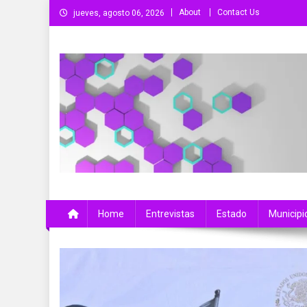
Saltar
About
Contact Us
jueves, agosto 06, 2026
al
contenido
Más Que Noticias
Noticias de Colima, México y el Mundo
Home
Entrevistas
Estado
Municipi