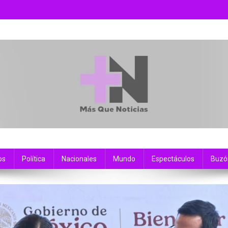
os
Política
Nacionales
Mundo
Espectáculos
Buzó