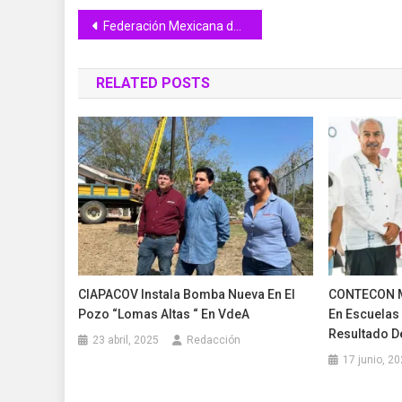
Navegación
Federación Mexicana de Futbol convoca a colimense Emiliano Magaña a Selección Sub15
de
RELATED POSTS
entradas
CIAPACOV Instala Bomba Nueva En El
CONTECON M
Pozo “Lomas Altas “ En VdeA
En Escuelas
Resultado D
23 abril, 2025
Redacción
17 junio, 2