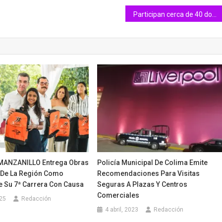
Participan cerca de 40 donadores de sangre en campaña organizada por el Congreso del Estado y el Supremo Tribunal de Justicia
ANZANILLO Entrega Obras
Policía Municipal De Colima Emite
 De La Región Como
Recomendaciones Para Visitas
e Su 7ª Carrera Con Causa
Seguras A Plazas Y Centros
Comerciales
025
Redacción
4 abril, 2023
Redacción