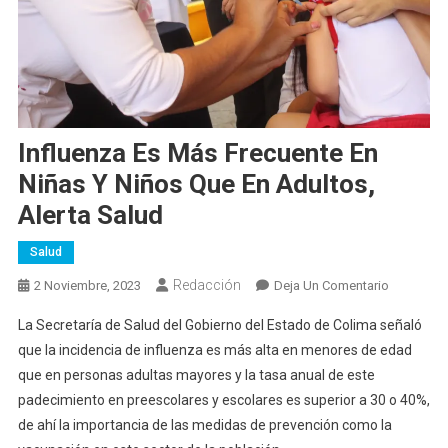
Influenza Es Más Frecuente En
Niñas Y Niños Que En Adultos,
Alerta Salud
Salud
Redacción
En
2 Noviembre, 2023
Deja Un Comentario
Influenza
La Secretaría de Salud del Gobierno del Estado de Colima señaló
Es
que la incidencia de influenza es más alta en menores de edad
Más
que en personas adultas mayores y la tasa anual de este
Frecuente
padecimiento en preescolares y escolares es superior a 30 o 40%,
En
Niñas
de ahí la importancia de las medidas de prevención como la
Y