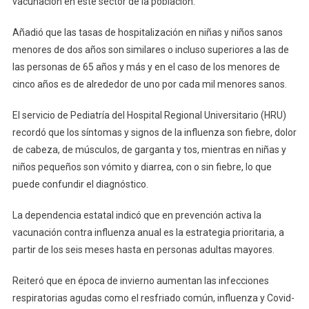
vacunación en este sector de la población.
Niños
Que
Añadió que las tasas de hospitalización en niñas y niños sanos
En
menores de dos años son similares o incluso superiores a las de
Adultos,
las personas de 65 años y más y en el caso de los menores de
Alerta
cinco años es de alrededor de uno por cada mil menores sanos.
Salud
El servicio de Pediatría del Hospital Regional Universitario (HRU)
recordó que los síntomas y signos de la influenza son fiebre, dolor
de cabeza, de músculos, de garganta y tos, mientras en niñas y
niños pequeños son vómito y diarrea, con o sin fiebre, lo que
puede confundir el diagnóstico.
La dependencia estatal indicó que en prevención activa la
vacunación contra influenza anual es la estrategia prioritaria, a
partir de los seis meses hasta en personas adultas mayores.
Reiteró que en época de invierno aumentan las infecciones
respiratorias agudas como el resfriado común, influenza y Covid-