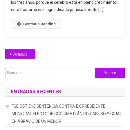
Asperger
los tres años, porque el cerebro está en pleno crecimiento;
Mejora
este trastorno es diagnosticado principalmente […]
Calidad
De
Continue Reading
Vida:
Salud
Navegación
Artículos antiguos
de
Buscar:
entradas
ENTRADAS RECIENTES
FGE OBTIENE SENTENCIA CONTRA EX PRESIDENTE
MUNICIPAL ELECTO DE COQUIMATLÁN POR ABUSO SEXUAL
EN AGRAVIO DE UN MENOR