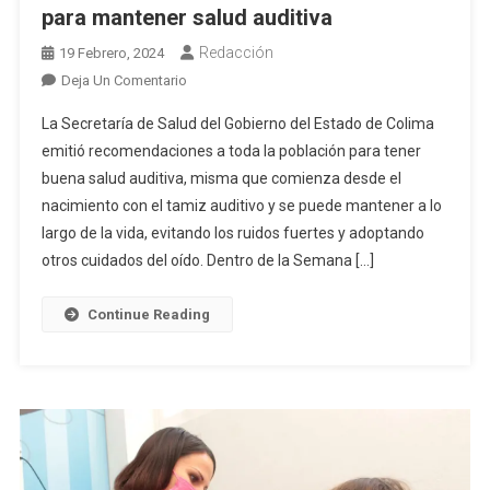
para mantener salud auditiva
Redacción
19 Febrero, 2024
En
Deja Un Comentario
Salud
La Secretaría de Salud del Gobierno del Estado de Colima
Colima
emitió recomendaciones a toda la población para tener
Recomienda
buena salud auditiva, misma que comienza desde el
Evitar
nacimiento con el tamiz auditivo y se puede mantener a lo
Ruido
Para
largo de la vida, evitando los ruidos fuertes y adoptando
Mantener
otros cuidados del oído. Dentro de la Semana […]
Salud
Auditiva
Continue Reading