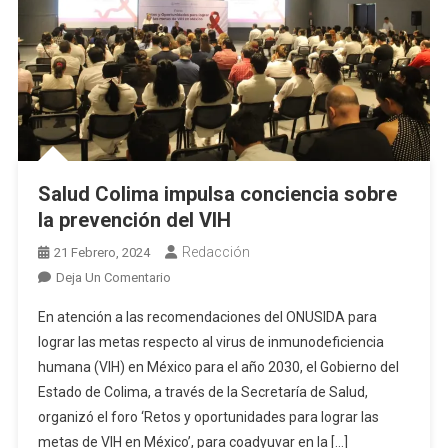
Salud Colima impulsa conciencia sobre
la prevención del VIH
Redacción
21 Febrero, 2024
En
Deja Un Comentario
Salud
En atención a las recomendaciones del ONUSIDA para
Colima
lograr las metas respecto al virus de inmunodeficiencia
Impulsa
humana (VIH) en México para el año 2030, el Gobierno del
Conciencia
Estado de Colima, a través de la Secretaría de Salud,
Sobre
La
organizó el foro ‘Retos y oportunidades para lograr las
Prevención
metas de VIH en México’, para coadyuvar en la […]