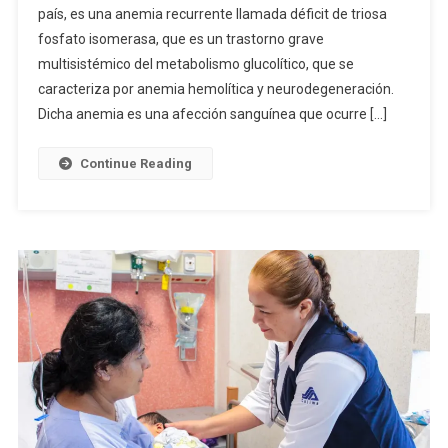
país, es una anemia recurrente llamada déficit de triosa
Enfermedad
fosfato isomerasa, que es un trastorno grave
Rara
Más
multisistémico del metabolismo glucolítico, que se
Frecuente:
caracteriza por anemia hemolítica y neurodegeneración.
Secretaría
Dicha anemia es una afección sanguínea que ocurre […]
De
Salud
Continue Reading