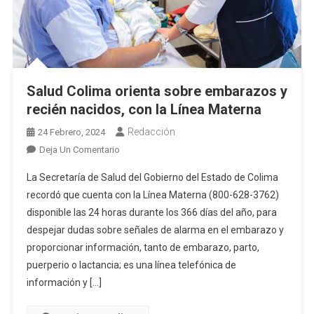
Salud Colima orienta sobre embarazos y
recién nacidos, con la Línea Materna
Redacción
24 Febrero, 2024
En
Deja Un Comentario
Salud
La Secretaría de Salud del Gobierno del Estado de Colima
Colima
recordó que cuenta con la Línea Materna (800-628-3762)
Orienta
disponible las 24 horas durante los 366 días del año, para
Sobre
despejar dudas sobre señales de alarma en el embarazo y
Embarazos
Y
proporcionar información, tanto de embarazo, parto,
Recién
puerperio o lactancia; es una línea telefónica de
Nacidos,
información y […]
Con
La