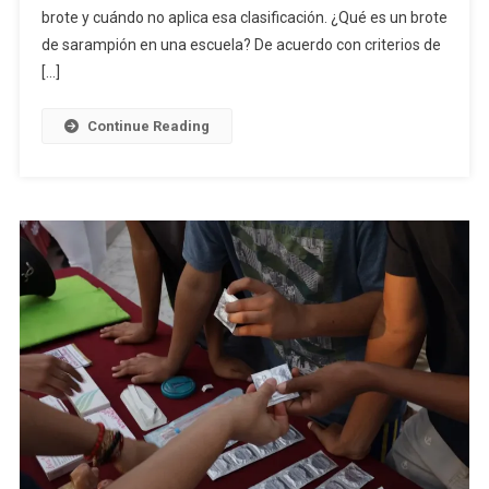
Sarampión
brote y cuándo no aplica esa clasificación. ¿Qué es un brote
En
de sarampión en una escuela? De acuerdo con criterios de
Una
[…]
Escuela?
Criterios
Continue Reading
Oficiales
Y
Qué
Dice
Salud