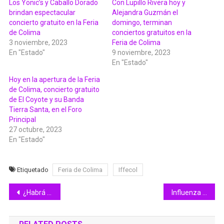
Los Yonic’s y Caballo Dorado
Con Lupillo Rivera hoy y
brindan espectacular
Alejandra Guzmán el
concierto gratuito en la Feria
domingo, terminan
de Colima
conciertos gratuitos en la
3 noviembre, 2023
Feria de Colima
En "Estado"
9 noviembre, 2023
En "Estado"
Hoy en la apertura de la Feria
de Colima, concierto gratuito
de El Coyote y su Banda
Tierra Santa, en el Foro
Principal
27 octubre, 2023
En "Estado"
Etiquetado
Feria de Colima
Iffecol
Navegación
¿Habrá doble aguinaldo este año? Esto responde Javier Pinto
Influenza es más frecuente en niñas y niños que en adultos, alerta Salud
de