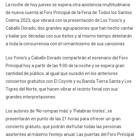
La noche de hoy jueves se espera otra asistencia multitudinaria
Jueves,
de nueva cuenta al Foro Principal de la Feria de Todos los Santos
Caballo
Colima 2023, que vibrará con la presentación de Los Yonic’s y
Dorado
Caballo Dorado, dos grandes agrupaciones que han hecho cantar
Y
Los
y bailar por décadas con sus éxitos y al mismo tiempo deleitarán
Yonic’s
a toda la concurrencia con el romanticismo de sus canciones.
En
El
Los Yonic’s y Caballo Dorado compartirán el escenario del Foro
Tercer
Principal hoy a partir de las 9:00 de la noche y se espera gran
Concierto
cantidad de público, al igual que sucedió en los anteriores
Gratuito,
conciertos gratuitos con El Coyote y su Banda Tierra Santa y Los
En
Tigres del Norte, que hacen vibrar el recinto ferial con sus
La
grandes interpretaciones.
Feria
De
Los autores de ‘No rompas más’ y ‘Palabras tristes’, se
Colima
presentarán en punto de las 21 horas para ofrecer un gran
concierto gratuito, que podrán disfrutar todas las personas
asistentes al máximo festejo anual. Las puertas del Foro Principal