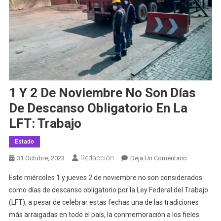
1 Y 2 De Noviembre No Son Días
De Descanso Obligatorio En La
LFT: Trabajo
Estado
Redacción
En
31 Octubre, 2023
Deja Un Comentario
1
Este miércoles 1 y jueves 2 de noviembre no son considerados
Y
como días de descanso obligatorio por la Ley Federal del Trabajo
2
(LFT), a pesar de celebrar estas fechas una de las tradiciones
De
más arraigadas en todo el país, la conmemoración a los fieles
Noviembre