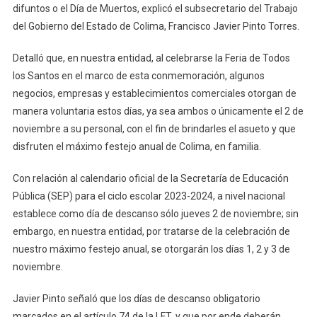
No
difuntos o el Día de Muertos, explicó el subsecretario del Trabajo
Son
del Gobierno del Estado de Colima, Francisco Javier Pinto Torres.
Días
De
Detalló que, en nuestra entidad, al celebrarse la Feria de Todos
Descanso
los Santos en el marco de esta conmemoración, algunos
Obligatorio
negocios, empresas y establecimientos comerciales otorgan de
En
manera voluntaria estos días, ya sea ambos o únicamente el 2 de
La
noviembre a su personal, con el fin de brindarles el asueto y que
LFT:
disfruten el máximo festejo anual de Colima, en familia.
Trabajo
Con relación al calendario oficial de la Secretaría de Educación
Pública (SEP) para el ciclo escolar 2023-2024, a nivel nacional
establece como día de descanso sólo jueves 2 de noviembre; sin
embargo, en nuestra entidad, por tratarse de la celebración de
nuestro máximo festejo anual, se otorgarán los días 1, 2 y 3 de
noviembre.
Javier Pinto señaló que los días de descanso obligatorio
marcados en el artículo 74 de la LFT, y que por ende deberán