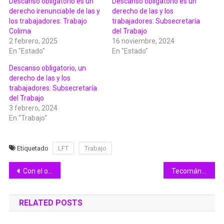
Descanso obligatorio es un
Descanso obligatorio es un
derecho irenunciable de las y
derecho de las y los
los trabajadores: Trabajo
trabajadores: Subsecretaría
Colima
del Trabajo
2 febrero, 2025
16 noviembre, 2024
En "Estado"
En "Estado"
Descanso obligatorio, un
derecho de las y los
trabajadores: Subsecretaría
del Trabajo
3 febrero, 2024
En "Trabajo"
Etiquetado
LFT
Trabajo
Navegación
Con el oro a Azucena Mariano, cierra participación de Colima en paratletismo de Paranacionales
Tecomán mostró su identidad y cultura popular en la Feria de Colima
de
RELATED POSTS
entradas