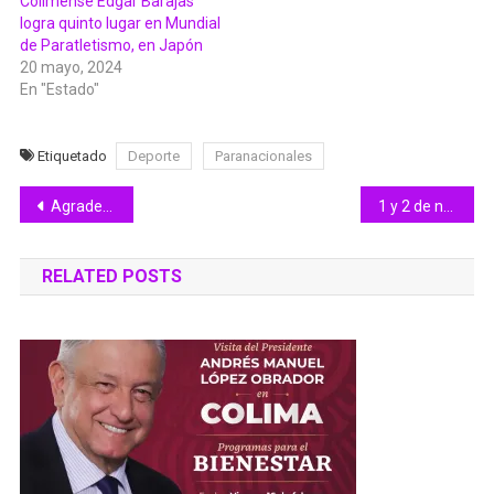
Colimense Édgar Barajas
logra quinto lugar en Mundial
de Paratletismo, en Japón
20 mayo, 2024
En "Estado"
Etiquetado
Deporte
Paranacionales
Navegación
Agradece Subsejuv solidaridad de colimenses
1 y 2 de noviembre no son días de descanso obligatorio en la LFT: Trabajo
de
RELATED POSTS
entradas