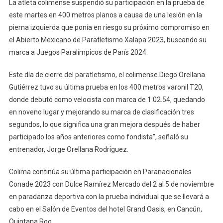
De
La atleta colimense suspendió su participación en la prueba de
Colima
este martes en 400 metros planos a causa de una lesión en la
En
pierna izquierda que ponía en riesgo su próximo compromiso en
Paratletism
el Abierto Mexicano de Paratletismo Xalapa 2023, buscando su
De
marca a Juegos Paralímpicos de París 2024.
Paranaciona
Este día de cierre del paratletismo, el colimense Diego Orellana
Gutiérrez tuvo su última prueba en los 400 metros varonil T20,
donde debutó como velocista con marca de 1:02.54, quedando
en noveno lugar y mejorando su marca de clasificación tres
segundos, lo que significa una gran mejora después de haber
participado los años anteriores como fondista”, señaló su
entrenador, Jorge Orellana Rodríguez.
Colima continúa su última participación en Paranacionales
Conade 2023 con Dulce Ramírez Mercado del 2 al 5 de noviembre
en paradanza deportiva con la prueba individual que se llevará a
cabo en el Salón de Eventos del hotel Grand Oasis, en Cancún,
Quintana Roo.