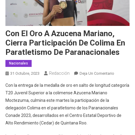
Con El Oro A Azucena Mariano,
Cierra Participación De Colima En
Paratletismo De Paranacionales
Nacionales
Redacción
En
31 Octubre, 2023
Deja Un Comentario
Con
Con la entrega de la medalla de oro en salto de longitud categoría
El
T20 Juvenil Superior a la colimense Azucena Mariano
Oro
Moctezuma, culmina este martes la participación de la
A
delegación Colima en el paratletismo de los Paranacionales
Azucena
Mariano,
Conade 2023, desarrollados en el Centro Estatal Deportivo de
Cierra
Alto Rendimiento (Cedar) de Quintana Roo.
Participació