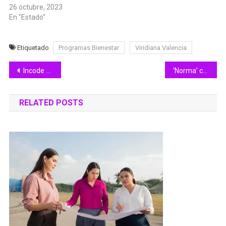
26 octubre, 2023
En "Estado"
Etiquetado
Programas Bienestar
Viridiana Valencia
Navegación
Incode abandera a delegación colimense que asistirá a los Paranacionales 2023
‘Norma’ continuará dirigiéndose hacia Baja California Sur
de
RELATED POSTS
entradas