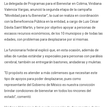
La delegada de Programas para el Bienestar en Colima, Viridiana
Valencia
Valencia Vargas, anunció la segunda etapa de la campaña
Anuncia
“Movilidad para tu Bienestar”, la cual se realiza en coordinación
Segunda
con la Beneficencia Pública en la entidad, a cargo de Luis César
Etapa
De
Dávila Saint Martin, y tiene por objetivo apoyar a personas de
La
escasos recursos económicos, de los 10 municipios y de todas las
Campaña
edades, con problemas para desplazarse por sí mismas.
“Movilidad
Para
La funcionaria federal explicó que, en esta ocasión, además de
Tu
sillas de ruedas estándar y especiales para personas con parálisis
Bienestar”
cerebral, también se entregarán bastones, andaderas y muletas.
“El propósito es atender a más colimenses que necesitan este
tipo de apoyos para poder desplazarse, pues como
representante del Gobierno de México es nuestra convicción
brindar condiciones de bienestar en todos los rincones del
estado”, comentó.