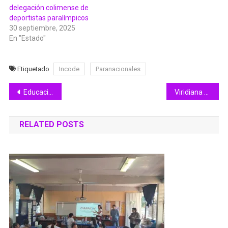
delegación colimense de
deportistas paralímpicos
30 septiembre, 2025
En "Estado"
Etiquetado
Incode
Paranacionales
Navegación
Educación Colima entregará adscripciones de cambios de centros de trabajo
Viridiana Valencia anuncia segunda etapa de la campaña “Movilidad para tu Bienestar”
de
RELATED POSTS
entradas