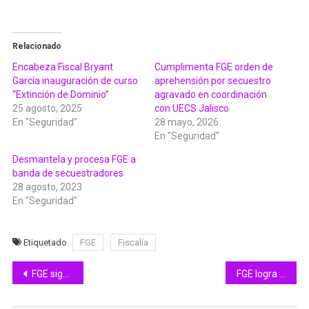
Relacionado
Encabeza Fiscal Bryant
Cumplimenta FGE orden de
García inauguración de curso
aprehensión por secuestro
“Extinción de Dominio”
agravado en coordinación
25 agosto, 2025
con UECS Jalisco
En "Seguridad"
28 mayo, 2026
En "Seguridad"
Desmantela y procesa FGE a
banda de secuestradores
28 agosto, 2023
En "Seguridad"
Etiquetado
FGE
Fiscalía
Navegación
FGE sigue procurando la justicia y resolviendo conflictos penales de conductas antisociales del Estado
FGE logra una sentencia condenatoria más por secuestro agravado
de