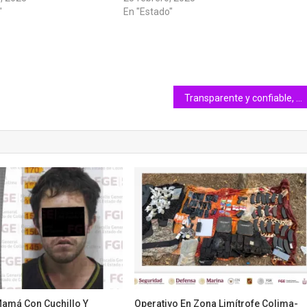
"
En "Estado"
Transparente y confiable, la aplicación de la encuesta de Morena: Dulce Huerta
Mamá Con Cuchillo Y
Operativo En Zona Limítrofe Colima-