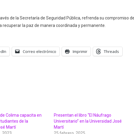
través de la Secretaría de Seguridad Pública, refrenda su compromiso d
ra recuperar la paz de manera coordinada y permanente.
edIn
Correo electrónico
Imprimir
Threads
l de Colima capacita en
Presentan el libro “El Náufrago
tudiantes de la
Universitario” en la Universidad José
osé Martí
Martí
, 2023
25 febrero, 2025