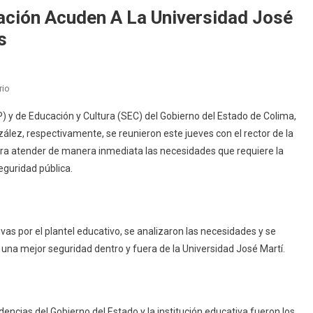
ación Acuden A La Universidad José
s
En
rio
Titulares
P) y de Educación y Cultura (SEC) del Gobierno del Estado de Colima,
De
ález, respectivamente, se reunieron este jueves con el rector de la
Seguridad
ara atender de manera inmediata las necesidades que requiere la
Y
eguridad pública.
Educación
Acuden
A
La
vas por el plantel educativo, se analizaron las necesidades y se
Universidad
una mejor seguridad dentro y fuera de la Universidad José Martí.
José
Martí
Para
Atender
encias del Gobierno del Estado y la institución educativa fueron los
Inquietudes