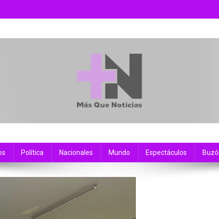
os
Política
Nacionales
Mundo
Espectáculos
Buzó