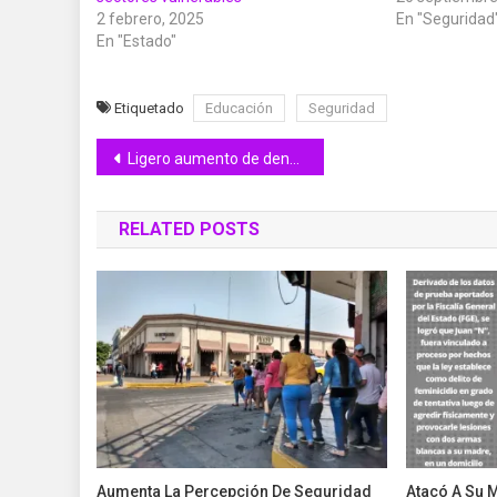
2 febrero, 2025
En "Seguridad
En "Estado"
Etiquetado
Educación
Seguridad
Navegación
Ligero aumento de dengue en agosto: Salud Colima
de
RELATED POSTS
entradas
Aumenta La Percepción De Seguridad
Atacó A Su 