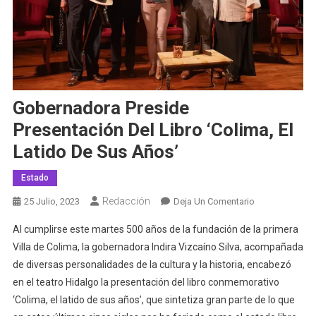
Gobernadora Preside
Presentación Del Libro ‘Colima, El
Latido De Sus Años’
Estado
Redacción
En
25 Julio, 2023
Deja Un Comentario
Gobernadora
Al cumplirse este martes 500 años de la fundación de la primera
Preside
Villa de Colima, la gobernadora Indira Vizcaíno Silva, acompañada
Presentación
de diversas personalidades de la cultura y la historia, encabezó
Del
en el teatro Hidalgo la presentación del libro conmemorativo
Libro
‘Colima,
‘Colima, el latido de sus años’, que sintetiza gran parte de lo que
El