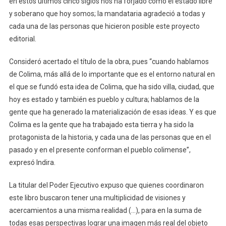
en estos últimos cinco siglos nos ha forjado como el estado libre
Latido
y soberano que hoy somos; la mandataria agradeció a todas y
De
cada una de las personas que hicieron posible este proyecto
Sus
editorial.
Años’
Consideró acertado el título de la obra, pues “cuando hablamos
de Colima, más allá de lo importante que es el entorno natural en
el que se fundó esta idea de Colima, que ha sido villa, ciudad, que
hoy es estado y también es pueblo y cultura; hablamos de la
gente que ha generado la materialización de esas ideas. Y es que
Colima es la gente que ha trabajado esta tierra y ha sido la
protagonista de la historia, y cada una de las personas que en el
pasado y en el presente conforman el pueblo colimense”,
expresó Indira.
La titular del Poder Ejecutivo expuso que quienes coordinaron
este libro buscaron tener una multiplicidad de visiones y
acercamientos a una misma realidad (…), para en la suma de
todas esas perspectivas lograr una imagen más real del objeto