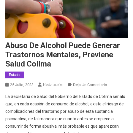
Abuso De Alcohol Puede Generar
Trastornos Mentales, Previene
Salud Colima
Estado
Redacción
En
25 Julio, 2023
Deja Un Comentario
Abuso
La Secretaría de Salud del Gobierno del Estado de Colima señaló
De
que, en cada ocasión de consumo de alcohol, existe el riesgo de
Alcohol
complicaciones del trastorno por abuso de esta sustancia
Puede
psicoactiva, de tal manera que cuanto antes se empiece a
Generar
Trastornos
consumir de forma abusiva, más probable es que aparezcan
Mentales,