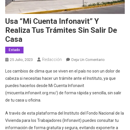
Usa “Mi Cuenta Infonavit” Y
Realiza Tus Trámites Sin Salir De
Casa
Estado
Redacción
En
25 Julio, 2023
Deja Un Comentario
Usa
Los cambios de clima que se viven en el país no son un dolor de
“Mi
cabeza si necesitas hacer un trámite ante el Instituto, ya que
Cuenta
puedes hacerlos desde Mi Cuenta Infonavit
Infonavit”
(micuenta.infonavit.org.mx/) de forma rápida y sencilla, sin salir
Y
Realiza
de tu casa u oficina.
Tus
Trámites
A través de esta plataforma del Instituto del Fondo Nacional de la
Sin
Vivienda para los Trabajadores (Infonavit) puedes consultar tu
Salir
información de forma gratuita y segura, evitando exponerte a