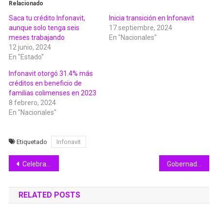
Relacionado
Saca tu crédito Infonavit,
Inicia transición en Infonavit
aunque solo tenga seis
17 septiembre, 2024
meses trabajando
En "Nacionales"
12 junio, 2024
En "Estado"
Infonavit otorgó 31.4% más
créditos en beneficio de
familias colimenses en 2023
8 febrero, 2024
En "Nacionales"
Etiquetado
Infonavit
Navegación
Celebra Tecomán 500 aniversario de la fundación de la primitiva Villa de Coliman
Gobernadora preside presentación del libro ‘Colima, el latido de sus años’
de
RELATED POSTS
entradas