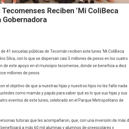
es Tecomenses Reciben ‘Mi ColiBeca
a Gobernadora
En
Este
ia de 41 escuelas públicas de Tecomán reciben este lunes ‘Mi ColiBeca
Lunes,
no Silva, con lo que se dispersan casi 5 millones de pesos en los cuatro
4,
ón de este apoyo en el municipio tecomense, donde se beneficia a diez
131
oce millones de pesos.
Estudiantes
Tecomenses
n el objetivo de que a nuestras hijas y nuestros hijos no les falte nada
Reciben
‘Mi
ue ustedes como mamás y papás para saber qué es lo que sus hijas y sus
ColiBeca
cuatro eventos de este lunes, celebrado en el Parque Metropolitano de
Para
Empezar’
De
 personas tutoras que les acompañaron, que, con una inversión de más 
Manos
s beneficiará a más 60 mil alumnas y alumnos de preescolares y