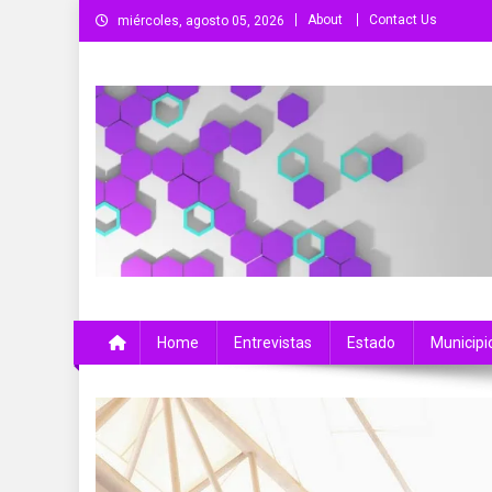
Saltar
About
Contact Us
miércoles, agosto 05, 2026
al
contenido
Más Que Noticias
Noticias de Colima, México y el Mundo
Home
Entrevistas
Estado
Municipi