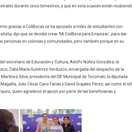
De
estrales durante cinco bimestres, y que en esta ocasión están recibiend
La
Gobernadora
 cómo gracias a ColiBecas se ha apoyado a miles de estudiantes con
uita, dijo que se decidió crear ‘Mi ColiBeca para Empezar’, para dar
las personas en colonias y comunidades, pero también porque en su
el secretario de Educación y Cultura, Adolfo Núñez González; la
uzco; Zalia María Gutiérrez Verduzco, encargada del despacho de la
la Martínez Silva, presidenta del DIF Municipal de Tecomán; la diputada
agaña, Julio César Cano Farías y David Grajales Pérez; así como el ni
ez, quien agradeció el apoyo por parte de las beneficiarias y