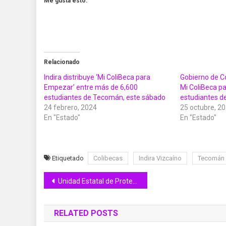
Me gusta esto:
Relacionado
Indira distribuye ‘Mi ColiBeca para
Gobierno de Co
Empezar’ entre más de 6,600
Mi ColiBeca p
estudiantes de Tecomán, este sábado
estudiantes 
24 febrero, 2024
25 octubre, 2
En "Estado"
En "Estado"
Etiquetado
Colibecas
Indira Vizcaíno
Tecomán
Navegación
Unidad Estatal de Protección Civil participa en valoración de daños, tras incendio en un taller mecánico de Colima
de
RELATED POSTS
entradas