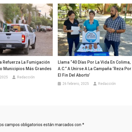
a Refuerza La Fumigación
Llama “40 Días Por La Vida En Colima,
ro Municipios Más Grandes
A.C.” A Unirse A La Campaña ‘Reza Por
El Fin Del Aborto’
 2025
Redacción
26 febrero, 2025
Redacción
os campos obligatorios están marcados con
*