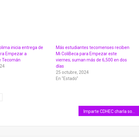
lima inicia entrega de
Más estudiantes tecomenses reciben
ara Empezar a
Mi ColiBeca para Empezar este
de Tecomán
viernes; suman más de 6,500 en dos
024
días
25 octubre, 2024
En "Estado"
Imparte CDHEC charla sobre violencia contra las mujeres a estudiantes