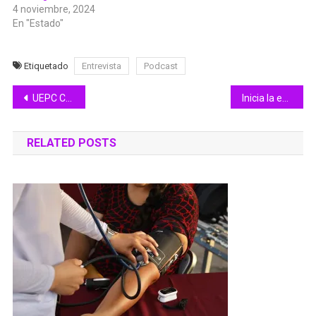
4 noviembre, 2024
En "Estado"
Etiquetado
Entrevista
Podcast
Navegación
UEPC Colima alerta sobre baja presión con posibilidad de desarrollo ciclónico en 48 horas
Inicia la entrega de placas en Subsemov Colima
de
RELATED POSTS
entradas