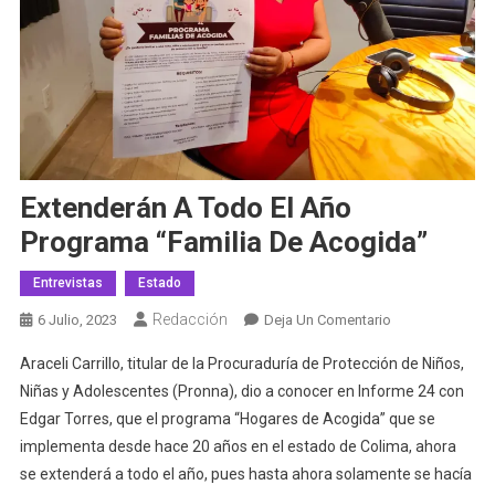
Extenderán A Todo El Año
Programa “Familia De Acogida”
Entrevistas
Estado
Redacción
En
6 Julio, 2023
Deja Un Comentario
Extenderán
Araceli Carrillo, titular de la Procuraduría de Protección de Niños,
A
Niñas y Adolescentes (Pronna), dio a conocer en Informe 24 con
Todo
Edgar Torres, que el programa “Hogares de Acogida” que se
El
implementa desde hace 20 años en el estado de Colima, ahora
Año
Programa
se extenderá a todo el año, pues hasta ahora solamente se hacía