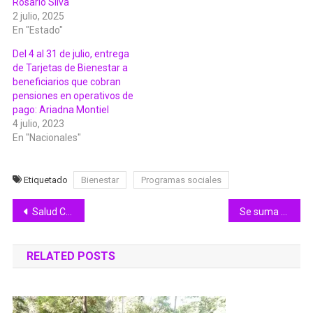
Rosario Silva
2 julio, 2025
En "Estado"
Del 4 al 31 de julio, entrega
de Tarjetas de Bienestar a
beneficiarios que cobran
pensiones en operativos de
pago: Ariadna Montiel
4 julio, 2023
En "Nacionales"
Etiquetado
Bienestar
Programas sociales
Navegación
Salud Colima alerta: se mantiene la influenza en el estado; acumula 63 casos
Se suma Vladimir Parra a campaña de Sheimbaum
de
RELATED POSTS
entradas