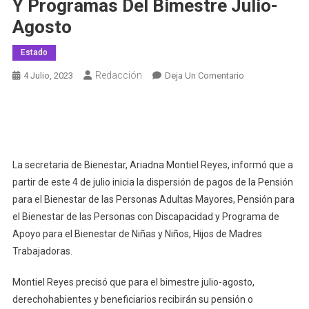
Y Programas Del Bimestre Julio-
Agosto
Estado
Redacción
En
4 Julio, 2023
Deja Un Comentario
Secretaría
De
Bienestar
Inicia
Dispersión
La secretaria de Bienestar, Ariadna Montiel Reyes, informó que a
De
partir de este 4 de julio inicia la dispersión de pagos de la Pensión
Pago
para el Bienestar de las Personas Adultas Mayores, Pensión para
De
el Bienestar de las Personas con Discapacidad y Programa de
Pensiones
Apoyo para el Bienestar de Niñas y Niños, Hijos de Madres
Y
Programas
Trabajadoras.
Del
Bimestre
Montiel Reyes precisó que para el bimestre julio-agosto,
Julio-
derechohabientes y beneficiarios recibirán su pensión o