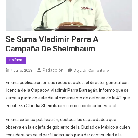
Se Suma Vladimir Parra A
Campaña De Sheimbaum
Política
Redacción
En
4 Julio, 2023
Deja Un Comentario
Se
En una publicación en sus redes sociales, el director general con
Suma
licencia de la Ciapacov, Vladimir Parra Barragán, informó que se
Vladimir
suma a partir de este día al movimiento de defensa de la 4T que
Parra
encabeza Claudia Sheimbaum como coordinador estatal.
A
Campaña
En una extensa publicación, destaca las capacidades que
De
Sheimbaum
observa en la ex jefa de gobierno de la Ciudad de México a quien
considera posee el perfil adecuado para dar continuidad a la