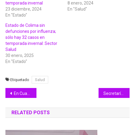
temporada invernal
8 enero, 2024
23 diciembre, 2024
En "Salud"
En "Estado"
Estado de Colima sin
defunciones por influenza;
sólo hay 32 casos en
temporada invernal: Sector
Salud
30 enero, 2025
En "Estado"
Etiquetado
Salud
Navegación
En Cuauhtémoc, más de 4 mil 445 estudiantes recibirán ColiBecas Uniformes, informó Indira en entrega a escuela de El Trapiche
Secretaría de Bienestar inicia dispersión de pago de Pensiones y Programas del bimestre julio-agosto
de
RELATED POSTS
entradas