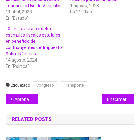
Tenencia o Uso de Vehículos
1 agosto, 2023
11 abril, 2023
En "Política"
En "Estado"
LX Legislatura aprueba
estímulos fiscales estatales
en beneficio de
contribuyentes del Impuesto
Sobre Nóminas
14 agosto, 2024
En "Política"
Etiquetado
Congreso
Transporte
Navegación
Aprobados, estímulos fiscales de Impuesto Sobre Tenencia o Uso de Vehículos
En Cámara de Diputados, exige Movimiento Ciudadano a Va por México congruencia en reforma del Tribunal Electoral.
de
RELATED POSTS
entradas