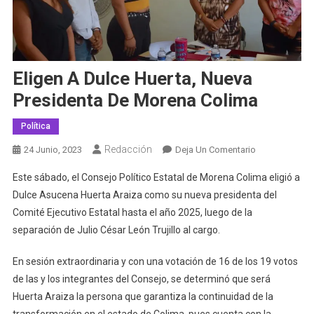
Eligen A Dulce Huerta, Nueva
Presidenta De Morena Colima
Política
Redacción
En
24 Junio, 2023
Deja Un Comentario
Eligen
Este sábado, el Consejo Político Estatal de Morena Colima eligió a
A
Dulce Asucena Huerta Araiza como su nueva presidenta del
Dulce
Comité Ejecutivo Estatal hasta el año 2025, luego de la
Huerta,
separación de Julio César León Trujillo al cargo.
Nueva
Presidenta
En sesión extraordinaria y con una votación de 16 de los 19 votos
De
Morena
de las y los integrantes del Consejo, se determinó que será
Colima
Huerta Araiza la persona que garantiza la continuidad de la
transformación en el estado de Colima, pues cuenta con la