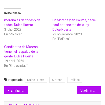
Relacionado
morena es de todas y de
En Morena y en Colima, nadie
todos: Dulce Huerta
está por encima de la ley:
3 julio, 2023
Dulce Huerta
En "Política"
29 noviembre, 2023
En "Política"
Candidatos de Morena
tienen el respaldo de la
gente: Dulce Huerta
19 abril, 2024
En "Entrevistas"
Etiquetado
Dulce Huerta
Morena
Política
Navegación
Emiliano Zizumbo, Sub-secretario de Cultura
Vladimir Parra, director general de Ciapacov
de