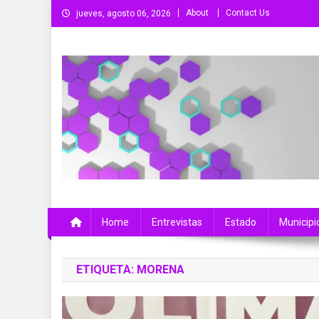
Saltar
About
Contact Us
jueves, agosto 06, 2026
al
contenido
Más Que Noticias
Noticias de Colima, México y el Mundo
Home
Entrevistas
Estado
Municipi
ETIQUETA:
MORENA