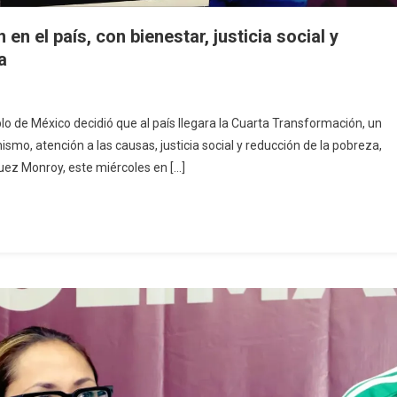
n el país, con bienestar, justicia social y
a
En
Se
lo de México decidió que al país llegara la Cuarta Transformación, un
Cumplen
smo, atención a las causas, justicia social y reducción de la pobreza,
8
ez Monroy, este miércoles en […]
Años
De
Transformación
En
l
aís,
Con
ienestar,
usticia
ocial
Y
Reducción