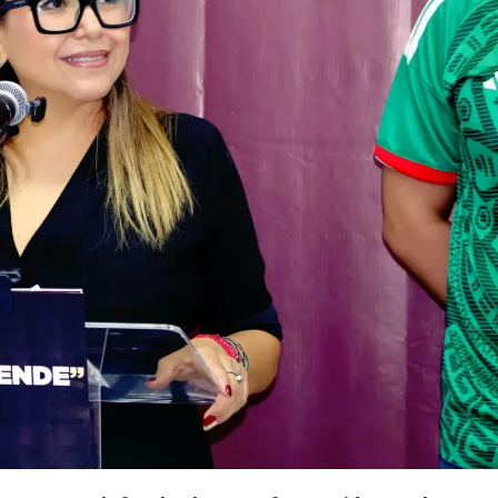
De
Pobreza:
Morena
Colima