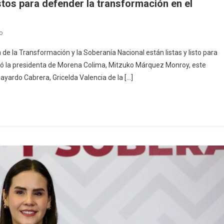
stos para defender la transformación en el
En
o
Aspirantes
 de la Transformación y la Soberanía Nacional están listas y listo para
A
uró la presidenta de Morena Colima, Mitzuko Márquez Monroy, este
Coordinación
ayardo Cabrera, Gricelda Valencia de la […]
Estatal,
Listos
Para
Defender
La
Transformación
En
El
Territorio:
Morena
Colima