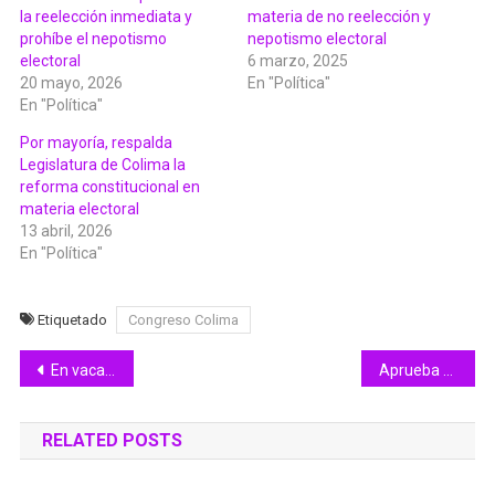
la reelección inmediata y
materia de no reelección y
prohíbe el nepotismo
nepotismo electoral
electoral
6 marzo, 2025
20 mayo, 2026
En "Política"
En "Política"
Por mayoría, respalda
Legislatura de Colima la
reforma constitucional en
materia electoral
13 abril, 2026
En "Política"
Etiquetado
Congreso Colima
Navegación
En vacaciones aumenta riesgo de accidentes en casa; Salud Colima pide proteger a niñas y niños
Aprueba Congreso de Colima descuentos del 40% por el derecho a la prestación del servicio a choferes de plataformas digitales
de
RELATED POSTS
entradas