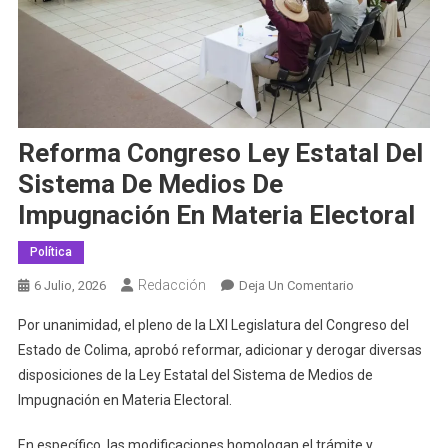
Reforma Congreso Ley Estatal Del
Sistema De Medios De
Impugnación En Materia Electoral
Política
Redacción
En
6 Julio, 2026
Deja Un Comentario
Reforma
Por unanimidad, el pleno de la LXI Legislatura del Congreso del
Congreso
Estado de Colima, aprobó reformar, adicionar y derogar diversas
Ley
disposiciones de la Ley Estatal del Sistema de Medios de
Estatal
Impugnación en Materia Electoral.
Del
Sistema
En específico, las modificaciones homologan el trámite y
De