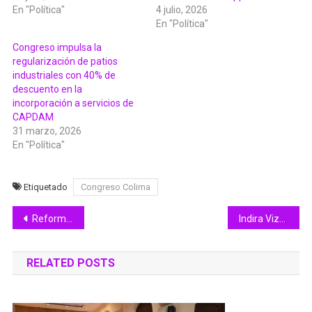
En "Política"
4 julio, 2026
En "Política"
Congreso impulsa la
regularización de patios
industriales con 40% de
descuento en la
incorporación a servicios de
CAPDAM
31 marzo, 2026
En "Política"
Etiquetado
Congreso Colima
Navegación
Reforma Congreso Ley Estatal del Sistema de Medios de Impugnación en Materia Electoral
Indira Vizcaíno otorgó más de 300 aparatos auditivos a personas de todo el estado y acompañó entrega de tarjetas JCF
de
RELATED POSTS
entradas