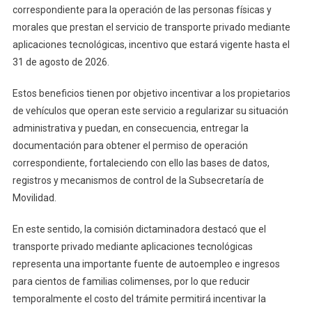
correspondiente para la operación de las personas físicas y
Descuentos
Del
morales que prestan el servicio de transporte privado mediante
40%
aplicaciones tecnológicas, incentivo que estará vigente hasta el
Por
31 de agosto de 2026.
El
Derecho
Estos beneficios tienen por objetivo incentivar a los propietarios
A
de vehículos que operan este servicio a regularizar su situación
La
administrativa y puedan, en consecuencia, entregar la
Prestación
documentación para obtener el permiso de operación
Del
correspondiente, fortaleciendo con ello las bases de datos,
Servicio
registros y mecanismos de control de la Subsecretaría de
A
Movilidad.
Choferes
De
En este sentido, la comisión dictaminadora destacó que el
Plataformas
transporte privado mediante aplicaciones tecnológicas
Digitales
representa una importante fuente de autoempleo e ingresos
para cientos de familias colimenses, por lo que reducir
temporalmente el costo del trámite permitirá incentivar la