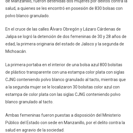
de Manzanillo, fueron detenidas dos mujeres por delitos contra la
Informa
Desmantelamie
salud, a quienes se les encontró en posesión de 830 bolsas con
De
polvo blanco granulado.
Célula
De
En el cruce de las calles Álvaro Obregón y Lázaro Cárdenas de
Distribución
Jalipa se logró la detención de dos femeninas de 30 y 28 años de
En
edad, la primera originaria del estado de Jalisco y la segunda de
Manzanillo;
Michoacán.
Se
Detuvo
La primera portaba en el interior de una bolsa azul 800 bolsitas
A
de plástico transparente con una estampa color plata con siglas
Dos
CJNG conteniendo polvo blanco granulado al tacto, mientras que
Mujeres
a la segunda mujer se le localizaron 30 bolsitas color azul con
Con
estampa de color plata con las siglas CJNG conteniendo polvo
830
blanco granulado al tacto.
Bolsas
De
Ambas femeninas fueron puestas a disposición del Ministerio
Narcótico
Público del Estado con sede en Manzanillo, por el delito contra la
salud en agravio de la sociedad.