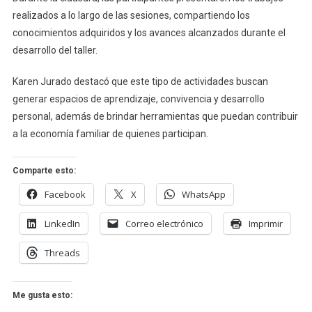
De
realizados a lo largo de las sesiones, compartiendo los
Taller
conocimientos adquiridos y los avances alcanzados durante el
De
desarrollo del taller.
Amigurumi
En
Karen Jurado destacó que este tipo de actividades buscan
Villa
generar espacios de aprendizaje, convivencia y desarrollo
De
personal, además de brindar herramientas que puedan contribuir
Álvarez
a la economía familiar de quienes participan.
Comparte esto:
Facebook
X
WhatsApp
LinkedIn
Correo electrónico
Imprimir
Threads
Me gusta esto: