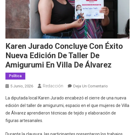
Karen Jurado Concluye Con Éxito
Nueva Edición De Taller De
Amigurumi En Villa De Álvarez
Política
Redacción
En
5 Junio, 2026
Deja Un Comentario
Karen
La diputada local Karen Jurado encabezó el cierre de una nueva
Jurado
edición del taller de amigurumi, espacio en el que mujeres de Villa
Concluye
de Álvarez aprendieron técnicas de tejido y elaboración de
Con
figuras artesanales.
Éxito
Nueva
Durante la clausura, las participantes presentaron los trabajos
Edición