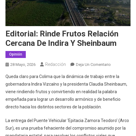
Editorial: Rinde Frutos Relación
Cercana De Indira Y Sheinbaum
Opinión
Redacción
En
28 Mayo, 2026
Deja Un Comentario
Editorial:
Queda claro para Colima que la dinámica de trabajo entre la
Rinde
gobernadora Indira Vizcaíno y la presidenta Claudia Sheinbaum,
Frutos
viene rindiendo frutos y convirtiendo en realidad la palabra
Relación
empeñada para lograr un desarrollo armónico y de beneficio
Cercana
De
directo hacia los distintos sectores de la población.
Indira
Y
La entrega del Puente Vehicular ‘Epitacia Zamora Teodoro’ (Arco
Sheinbaum
Sur), es una prueba fehaciente del compromiso asumido por la
mandataria estatal, para resolver los conflictos viales que