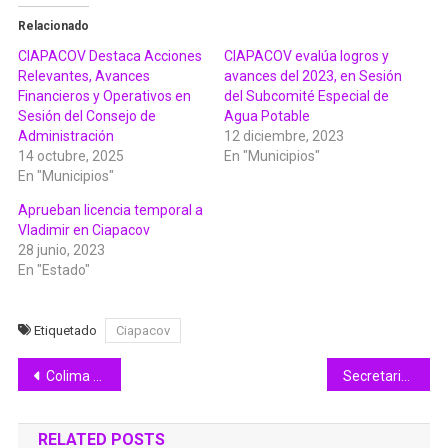
Relacionado
CIAPACOV Destaca Acciones
CIAPACOV evalúa logros y
Relevantes, Avances
avances del 2023, en Sesión
Financieros y Operativos en
del Subcomité Especial de
Sesión del Consejo de
Agua Potable
Administración
12 diciembre, 2023
14 octubre, 2025
En "Municipios"
En "Municipios"
Aprueban licencia temporal a
Vladimir en Ciapacov
28 junio, 2023
En "Estado"
Etiquetado
Ciapacov
Navegación
Colima termina su participación en el rodeo de la Olimpiada Nacional Conade 2026
Secretario de Seguridad y Protección Ciudadana informa abatimiento de dos sicarios en Colima; iban a perpetrar un homicidio que fue evitado
de
RELATED POSTS