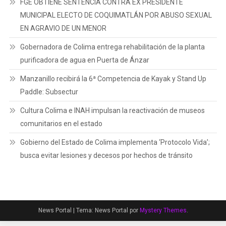
FGE OBTIENE SENTENCIA CONTRA EX PRESIDENTE
MUNICIPAL ELECTO DE COQUIMATLÁN POR ABUSO SEXUAL
EN AGRAVIO DE UN MENOR
Gobernadora de Colima entrega rehabilitación de la planta
purificadora de agua en Puerta de Ánzar
Manzanillo recibirá la 6ª Competencia de Kayak y Stand Up
Paddle: Subsectur
Cultura Colima e INAH impulsan la reactivación de museos
comunitarios en el estado
Gobierno del Estado de Colima implementa ‘Protocolo Vida’;
busca evitar lesiones y decesos por hechos de tránsito
News Portal
|
Tema: News Portal por
Mystery Themes
.